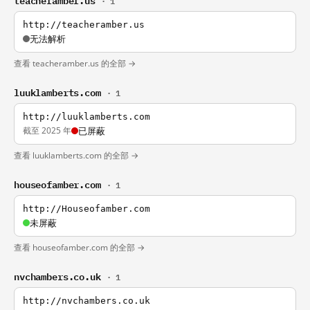
· 1
http://teacheramber.us
无法解析
查看 teacheramber.us 的全部 →
luuklamberts.com
· 1
http://luuklamberts.com
截至 2025 年
已屏蔽
查看 luuklamberts.com 的全部 →
houseofamber.com
· 1
http://Houseofamber.com
未屏蔽
查看 houseofamber.com 的全部 →
nvchambers.co.uk
· 1
http://nvchambers.co.uk