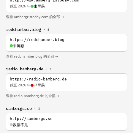
http://www.ambergristoday.com
截至 2026 年
未屏蔽
查看 ambergristoday.com 的全部 →
redchamber.blog
· 1
https://redchamber.blog
未屏蔽
查看 redchamber.blog 的全部 →
radio-bamberg.de
· 1
https://radio-bamberg.de
截至 2026 年
已屏蔽
查看 radio-bamberg.de 的全部 →
sambergs.se
· 1
http://sambergs.se
数据不足