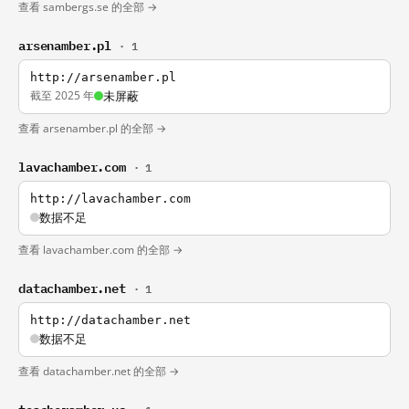
查看 sambergs.se 的全部 →
arsenamber.pl
· 1
http://arsenamber.pl
截至 2025 年
未屏蔽
查看 arsenamber.pl 的全部 →
lavachamber.com
· 1
http://lavachamber.com
数据不足
查看 lavachamber.com 的全部 →
datachamber.net
· 1
http://datachamber.net
数据不足
查看 datachamber.net 的全部 →
teacheramber.us