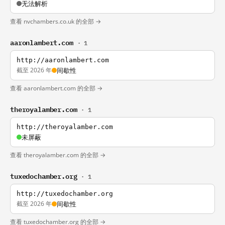
无法解析
查看 nvchambers.co.uk 的全部 →
aaronlambert.com
· 1
http://aaronlambert.com
截至 2026 年
间歇性
查看 aaronlambert.com 的全部 →
theroyalamber.com
· 1
http://theroyalamber.com
未屏蔽
查看 theroyalamber.com 的全部 →
tuxedochamber.org
· 1
http://tuxedochamber.org
截至 2026 年
间歇性
查看 tuxedochamber.org 的全部 →