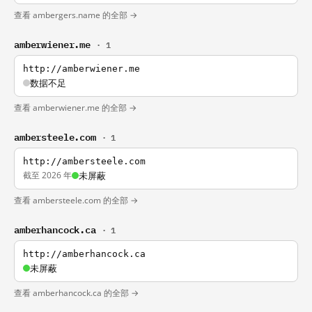
查看 ambergers.name 的全部 →
amberwiener.me
· 1
http://amberwiener.me
数据不足
查看 amberwiener.me 的全部 →
ambersteele.com
· 1
http://ambersteele.com
截至 2026 年
未屏蔽
查看 ambersteele.com 的全部 →
amberhancock.ca
· 1
http://amberhancock.ca
未屏蔽
查看 amberhancock.ca 的全部 →