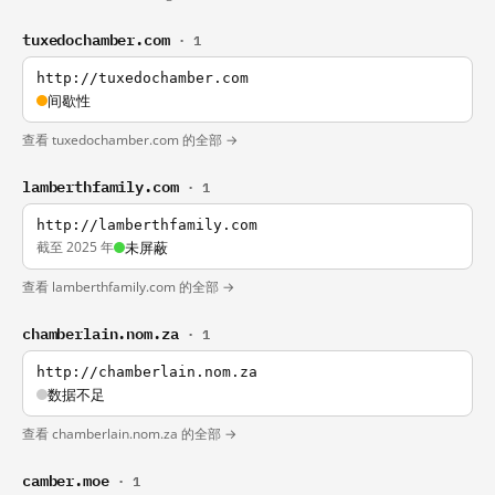
tuxedochamber.com
· 1
http://tuxedochamber.com
间歇性
查看 tuxedochamber.com 的全部 →
lamberthfamily.com
· 1
http://lamberthfamily.com
截至 2025 年
未屏蔽
查看 lamberthfamily.com 的全部 →
chamberlain.nom.za
· 1
http://chamberlain.nom.za
数据不足
查看 chamberlain.nom.za 的全部 →
camber.moe
· 1