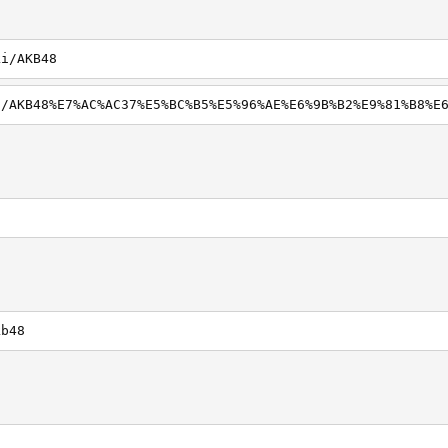
ki/AKB48
8
kb48