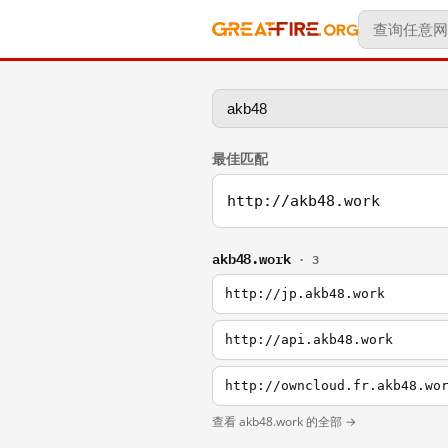
最佳匹配
http://akb48.work
akb48.work
· 3
http://jp.akb48.work
http://api.akb48.work
http://owncloud.fr.akb48.wo
查看 akb48.work 的全部 →