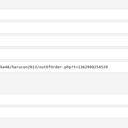
ske48/harucon2013/outOfOrder.php?t=1362999254529