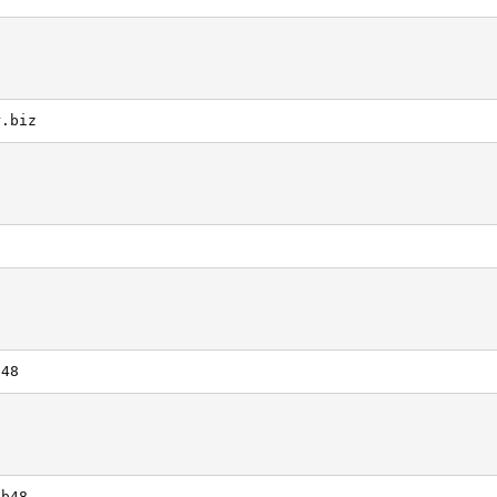
r.biz
b48
kb48