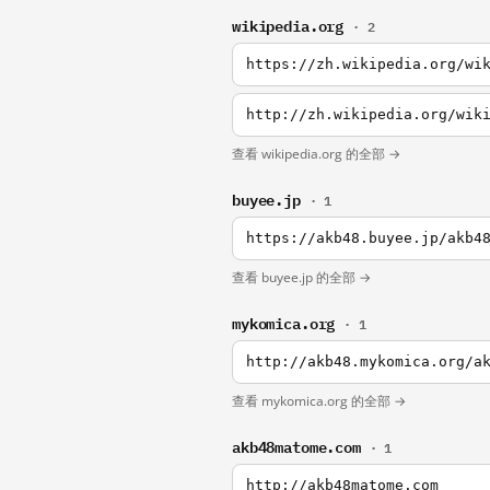
wikipedia.org
· 2
https://zh.wikipedia.org/wi
查看 wikipedia.org 的全部 →
buyee.jp
· 1
https://akb48.buyee.jp/akb4
查看 buyee.jp 的全部 →
mykomica.org
· 1
http://akb48.mykomica.org/a
查看 mykomica.org 的全部 →
akb48matome.com
· 1
http://akb48matome.com