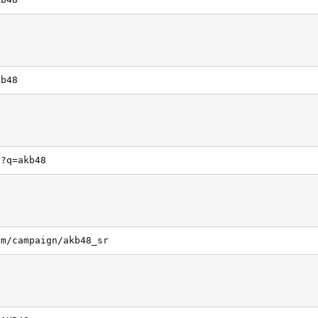
kb48
h?q=akb48
om/campaign/akb48_sr