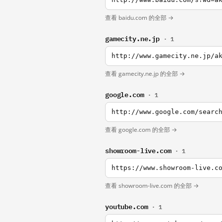
查看 baidu.com 的全部 →
gamecity.ne.jp
· 1
http://www.gamecity.ne.jp/a
查看 gamecity.ne.jp 的全部 →
google.com
· 1
http://www.google.com/searc
查看 google.com 的全部 →
showroom-live.com
· 1
https://www.showroom-live.c
查看 showroom-live.com 的全部 →
youtube.com
· 1