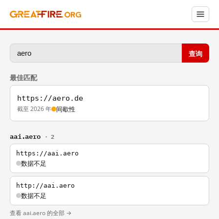
查询
最佳匹配
https://aero.de
截至 2026 年
间歇性
aai.aero
· 2
https://aai.aero
数据不足
http://aai.aero
数据不足
查看 aai.aero 的全部 →