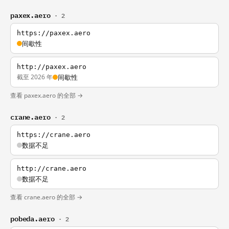
paxex.aero
· 2
https://paxex.aero
间歇性
http://paxex.aero
截至 2026 年
间歇性
查看 paxex.aero 的全部 →
crane.aero
· 2
https://crane.aero
数据不足
http://crane.aero
数据不足
查看 crane.aero 的全部 →
pobeda.aero
· 2