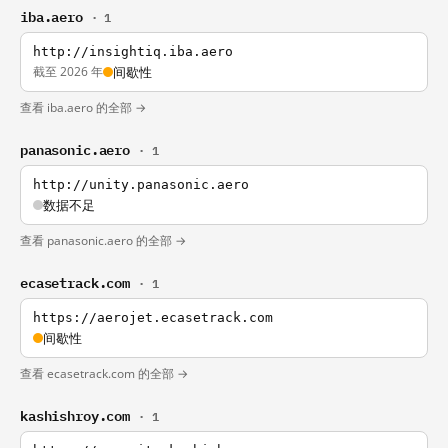
iba.aero
· 1
http://insightiq.iba.aero
截至 2026 年
间歇性
查看 iba.aero 的全部 →
panasonic.aero
· 1
http://unity.panasonic.aero
数据不足
查看 panasonic.aero 的全部 →
ecasetrack.com
· 1
https://aerojet.ecasetrack.com
间歇性
查看 ecasetrack.com 的全部 →
kashishroy.com
· 1