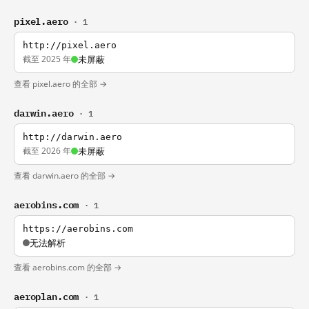
pixel.aero
· 1
http://pixel.aero
截至 2025 年
未屏蔽
查看 pixel.aero 的全部 →
darwin.aero
· 1
http://darwin.aero
截至 2026 年
未屏蔽
查看 darwin.aero 的全部 →
aerobins.com
· 1
https://aerobins.com
无法解析
查看 aerobins.com 的全部 →
aeroplan.com
· 1