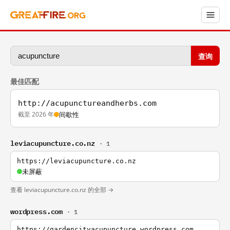
查询
最佳匹配
http://acupunctureandherbs.com
截至 2026 年
间歇性
leviacupuncture.co.nz
· 1
https://leviacupuncture.co.nz
未屏蔽
查看 leviacupuncture.co.nz 的全部 →
wordpress.com
· 1
https://gardencityacupuncture.wordpress.com