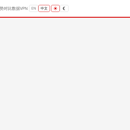
势
对比
数据
VPN
EN
中文