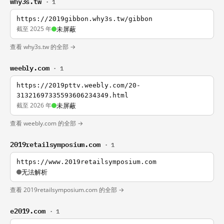
why3s.tw
· 1
https://2019gibbon.why3s.tw/gibbon
截至 2025 年
未屏蔽
查看 why3s.tw 的全部 →
weebly.com
· 1
https://2019pttv.weebly.com/20-
31321697335593606234349.html
截至 2026 年
未屏蔽
查看 weebly.com 的全部 →
2019retailsymposium.com
· 1
https://www.2019retailsymposium.com
无法解析
查看 2019retailsymposium.com 的全部 →
e2019.com
· 1