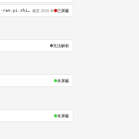
已屏蔽
截至 2026 年
http://www.scmpchinese.com/sc/china/21964/gui-yang-zai-50ren-gong-jiao-che-qi-huo-zi-ran-yi-zhi-5si
无法解析
未屏蔽
未屏蔽