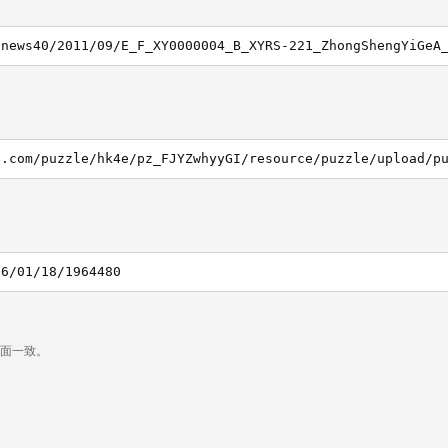
/news40/2011/09/E_F_XY0000004_B_XYRS-221_ZhongShengYiGeA
16/01/18/1964480
页面一致。