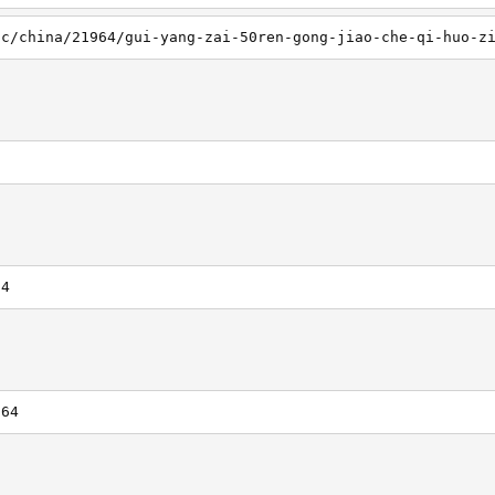
64
964