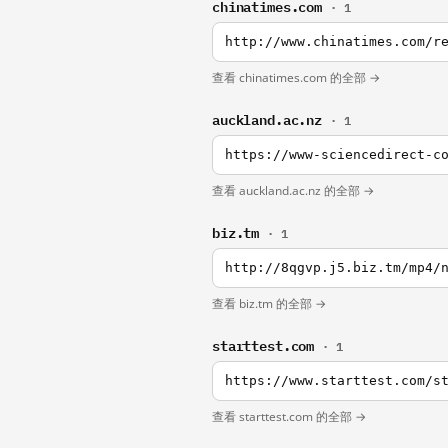
chinatimes.com
· 1
http://www.chinatimes.com/r
查看 chinatimes.com 的全部 →
auckland.ac.nz
· 1
https://www-sciencedirect-c
查看 auckland.ac.nz 的全部 →
biz.tm
· 1
http://8qgvp.j5.biz.tm/mp4/
查看 biz.tm 的全部 →
starttest.com
· 1
查看 starttest.com 的全部 →