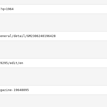
h?q=1964
general/detail/GM2306240196428
49295/edit/en
agazine-19648095