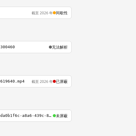
间歇性
截至 2026 年
无法解析
6300460
已屏蔽
截至 2026 年
P619640.mp4
未屏蔽
https://www.starttest.com/starttest2/10.0/router?programid=314&session=6481964&code=da0b1f6c-a8a6-439c-8333-2d5dd58e7f14&cmd=HomePage&redirect=1