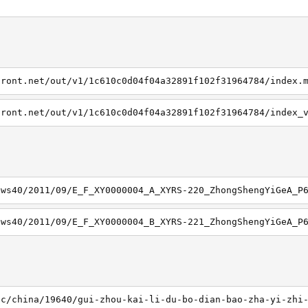
3
front.net/out/v1/1c610c0d04f04a32891f102f31964784/index.
ews40/2011/09/E_F_XY0000004_A_XYRS-220_ZhongShengYiGeA_P
ews40/2011/09/E_F_XY0000004_B_XYRS-221_ZhongShengYiGeA_P
sc/china/19640/gui-zhou-kai-li-du-bo-dian-bao-zha-yi-zhi