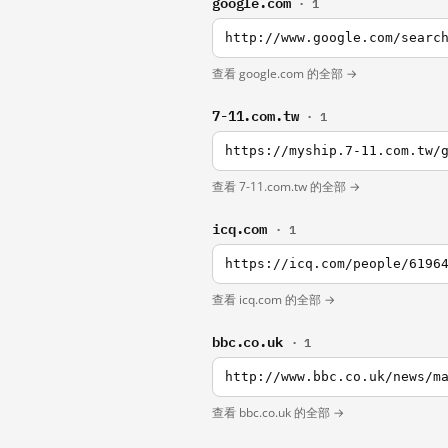
google.com
· 1
http://www.google.com/searc
查看 google.com 的全部 →
7-11.com.tw
· 1
https://myship.7-11.com.tw/
查看 7-11.com.tw 的全部 →
icq.com
· 1
https://icq.com/people/6196
查看 icq.com 的全部 →
bbc.co.uk
· 1
http://www.bbc.co.uk/news/m
查看 bbc.co.uk 的全部 →