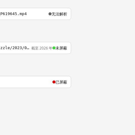
无法解析
_P619645.mp4
未屏蔽
截至 2026 年
https://act-webstatic.mihoyo.com/puzzle/hk4e/pz_FJYZwhyyGI/resource/puzzle/upload/puzzle/2023/05/16/b3bdd51dc804a1a9e3271d91964b8847_1511053976308051577.png?x-oss-process=image%2Fformat%2Cwebp%2Fquality%2CQ_90
已屏蔽