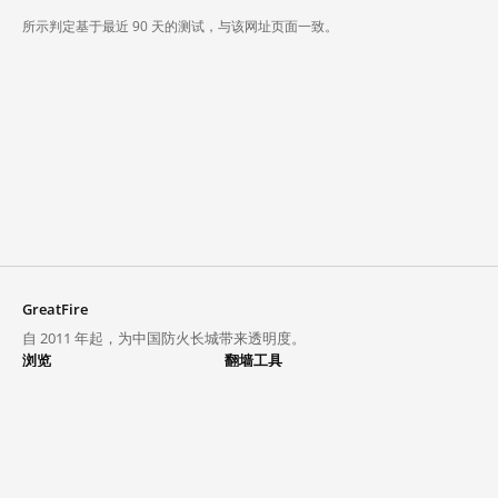
所示判定基于最近 90 天的测试，与该网址页面一致。
GreatFire
自 2011 年起，为中国防火长城带来透明度。
浏览
翻墙工具
封锁列表
VPN 与代理
探索
翻墙中心
趋势
GreatFireVPN
热门网站在中国大陆的访问状况
数据与 API