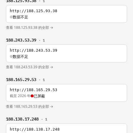
188.125.93.38
· 1
http://188.125.93.38
数据不足
查看 188.125.93.38 的全部 →
188.243.53.39
· 1
http://188.243.53.39
数据不足
查看 188.243.53.39 的全部 →
188.165.29.53
· 1
http://188.165.29.53
截至 2026 年
已屏蔽
查看 188.165.29.53 的全部 →
188.138.17.248
· 1
http://188.138.17.248