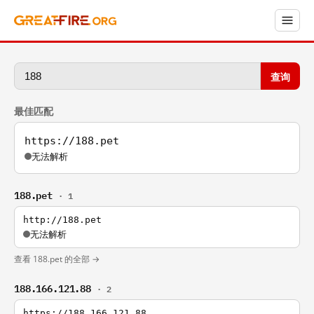
查询
最佳匹配
https://188.pet
无法解析
188.pet
· 1
http://188.pet
无法解析
查看 188.pet 的全部 →
188.166.121.88
· 2
https://188.166.121.88