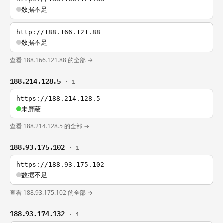
数据不足
http://188.166.121.88
数据不足
查看 188.166.121.88 的全部 →
188.214.128.5
· 1
https://188.214.128.5
未屏蔽
查看 188.214.128.5 的全部 →
188.93.175.102
· 1
https://188.93.175.102
数据不足
查看 188.93.175.102 的全部 →
188.93.174.132
· 1