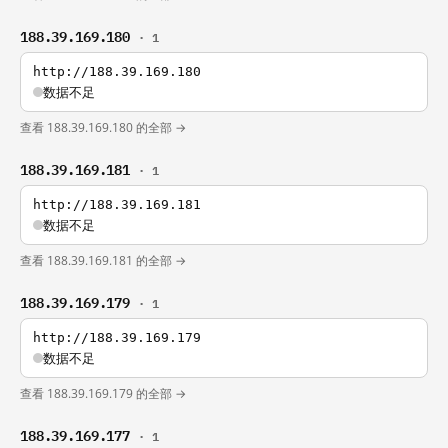
188.39.169.180
· 1
http://188.39.169.180
数据不足
查看 188.39.169.180 的全部 →
188.39.169.181
· 1
http://188.39.169.181
数据不足
查看 188.39.169.181 的全部 →
188.39.169.179
· 1
http://188.39.169.179
数据不足
查看 188.39.169.179 的全部 →
188.39.169.177
· 1