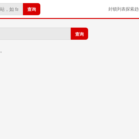
查询
封锁列表
探索
趋
查询
果。