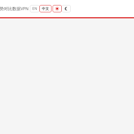
势
对比
数据
VPN
EN
中文