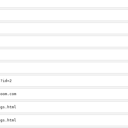
8
1
6
3
e?id=2
zoom.com
ngs.html
ngs.html