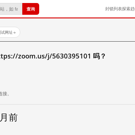
查询
封锁列表
探索
趋
已测试网址
→
://zoom.us/j/5630395101 吗？
。
连接。
个月前