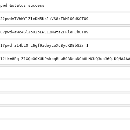
?pwd=&status=success
12?pwd=TVhWY1ZleDN5Uk1iVS8rTkM1OGdKQT09
90?pwd=aWc4SlJoR2pLWEI2MWtaZFRleFJhUT09
91?pwd=z14bL0rL6gf9zdeyLwXqByuKDEbSZr.1