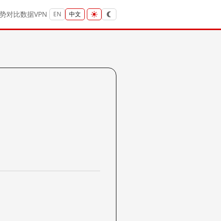
势
对比
数据
VPN
EN
中文