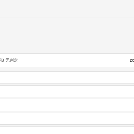
问
3
无判定
z