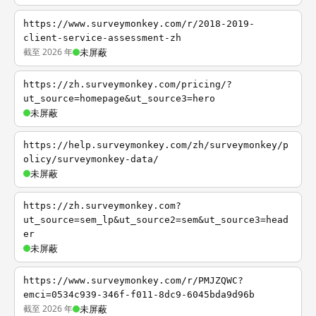
https://www.surveymonkey.com/r/2018-2019-
client-service-assessment-zh
截至 2026 年
未屏蔽
https://zh.surveymonkey.com/pricing/?
ut_source=homepage&ut_source3=hero
未屏蔽
https://help.surveymonkey.com/zh/surveymonkey/p
olicy/surveymonkey-data/
未屏蔽
https://zh.surveymonkey.com?
ut_source=sem_lp&ut_source2=sem&ut_source3=head
er
未屏蔽
https://www.surveymonkey.com/r/PMJZQWC?
emci=0534c939-346f-f011-8dc9-6045bda9d96b
截至 2026 年
未屏蔽