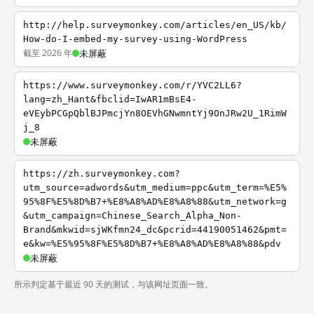
http://help.surveymonkey.com/articles/en_US/kb/
How-do-I-embed-my-survey-using-WordPress
截至 2026 年
未屏蔽
https://www.surveymonkey.com/r/YVC2LL6?
lang=zh_Hant&fbclid=IwAR1mBsE4-
eVEybPCGpQblBJPmcjYn8OEVhGNwmntYj9OnJRw2U_1RimW
j_8
未屏蔽
https://zh.surveymonkey.com?
utm_source=adwords&utm_medium=ppc&utm_term=%E5%
95%8F%E5%8D%B7+%E8%A8%AD%E8%A8%88&utm_network=g
&utm_campaign=Chinese_Search_Alpha_Non-
Brand&mkwid=sjWKfmn24_dc&pcrid=44190051462&pmt=
e&kw=%E5%95%8F%E5%8D%B7+%E8%A8%AD%E8%A8%88&pdv
未屏蔽
所示判定基于最近 90 天的测试，与该网址页面一致。