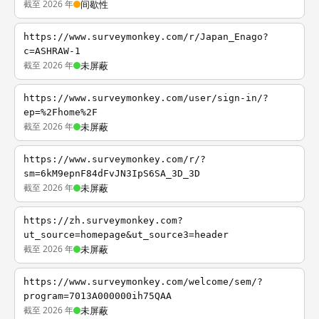
截至 2026 年
间歇性
https://www.surveymonkey.com/r/Japan_Enago?
c=ASHRAW-1
截至 2026 年
未屏蔽
https://www.surveymonkey.com/user/sign-in/?
ep=%2Fhome%2F
截至 2026 年
未屏蔽
https://www.surveymonkey.com/r/?
sm=6kM9epnF84dFvJN3IpS6SA_3D_3D
截至 2026 年
未屏蔽
https://zh.surveymonkey.com?
ut_source=homepage&ut_source3=header
截至 2026 年
未屏蔽
https://www.surveymonkey.com/welcome/sem/?
program=7013A000000ih75QAA
截至 2026 年
未屏蔽