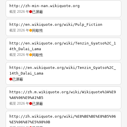
http://zh-min-nan.wikiquote.org
截至 2026 年
已屏蔽
http://en.wikiquote.org/wiki/Pulp_Fiction
截至 2026 年
间歇性
http://en.wikiquote.org/wiki/Tenzin_Gyatso%2C_1
4th_Dalai_Lama
截至 2026 年
间歇性
https://en.wikiquote.org/wiki/Tenzin_Gyatso%2C_
14th_Dalai_Lama
已屏蔽
https://zh.m.wikiquote.org/wiki/Wikiquote%3A%E9
%A6%96%E9%A1%B5
截至 2026 年
已屏蔽
http://zh.wikiquote.org/wiki/%E8%BE%BE%E8%B5%96
%E5%96%87%E5%98%9B