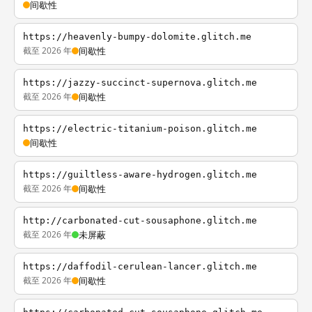
间歇性
https://heavenly-bumpy-dolomite.glitch.me
截至 2026 年
间歇性
https://jazzy-succinct-supernova.glitch.me
截至 2026 年
间歇性
https://electric-titanium-poison.glitch.me
间歇性
https://guiltless-aware-hydrogen.glitch.me
截至 2026 年
间歇性
http://carbonated-cut-sousaphone.glitch.me
截至 2026 年
未屏蔽
https://daffodil-cerulean-lancer.glitch.me
截至 2026 年
间歇性