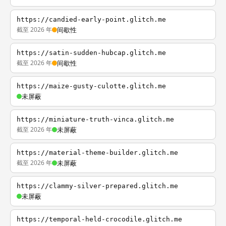
https://candied-early-point.glitch.me
截至 2026 年
间歇性
https://satin-sudden-hubcap.glitch.me
截至 2026 年
间歇性
https://maize-gusty-culotte.glitch.me
未屏蔽
https://miniature-truth-vinca.glitch.me
截至 2026 年
未屏蔽
https://material-theme-builder.glitch.me
截至 2026 年
未屏蔽
https://clammy-silver-prepared.glitch.me
未屏蔽
https://temporal-held-crocodile.glitch.me