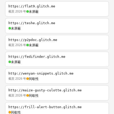
https://flat9.glitch.me
截至 2026 年
未屏蔽
https://teshe.glitch.me
未屏蔽
https://p2pdoc.glitch.me
截至 2026 年
未屏蔽
https://fedifinder.glitch.me
未屏蔽
http://wenyan-snippets.glitch.me
截至 2026 年
间歇性
http://maize-gusty-culotte.glitch.me
截至 2026 年
间歇性
https://frill-alert-button.glitch.me
间歇性