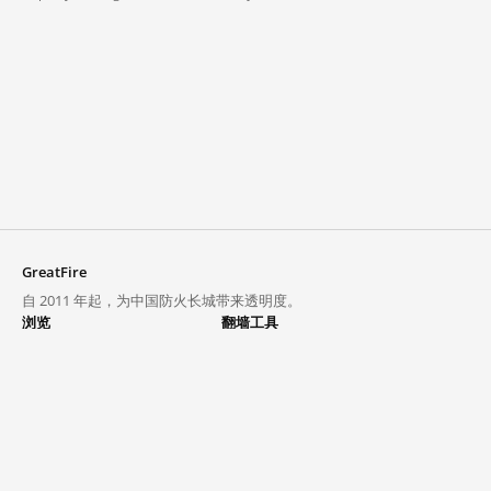
GreatFire
自 2011 年起，为中国防火长城带来透明度。
浏览
翻墙工具
封锁列表
VPN 与代理
探索
翻墙中心
趋势
GreatFireVPN
热门网站在中国大陆的访问状况
数据与 API
常见问题