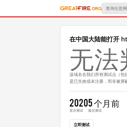
在中国大陆能打开 https
无法
该域名在我们所有测试点（包
是已失效或未注册，而非被屏
2020
5 个月前
首次测试
最后测试
立即测试