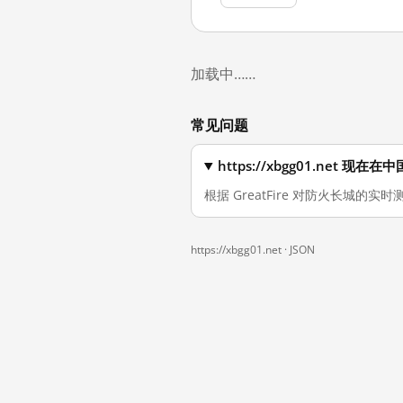
加载中……
常见问题
https://xbgg01.net 现
根据 GreatFire 对防火长城的实时
https://xbgg01.net ·
JSON