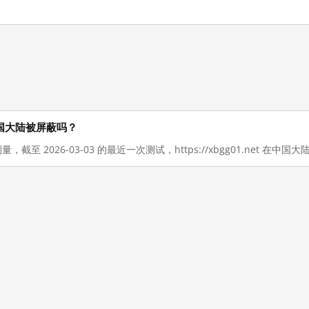
在在中国大陆被屏蔽吗？
测量，截至 2026-03-03 的最近一次测试，https://xbgg01.net