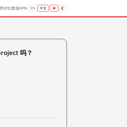
势
对比
数据
VPN
EN
中文
roject 吗？