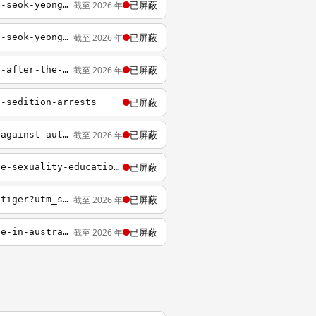
已屏蔽
截至 2026 年
https://www.twreporter.org/a/saturday-features-publisher-observation-interview-hwang-seok-yeong-2
已屏蔽
截至 2026 年
https://www.twreporter.org/a/saturday-features-publisher-observation-interview-hwang-seok-yeong-1
已屏蔽
截至 2026 年
https://www.twreporter.org/a/saturday-features-legal-profession-the-world-between-us-after-the-flames
已屏蔽
f-sedition-arrests
已屏蔽
截至 2026 年
https://www.twreporter.org/a/bookreview-the-milk-tea-alliance-inside-asias-struggle-against-autocracy-and-beijing
已屏蔽
https://www.twreporter.org/a/opinion-distance-between-taiwan-adolescent-comprehensive-sexuality-education-and-western-models
已屏蔽
截至 2026 年
https://www.twreporter.org/a/saturday-features-legal-profession-article15-the-white-tiger?utm_source=t.co&utm_medium=fanpage&utm_campaign=twitter
已屏蔽
截至 2026 年
https://www.twreporter.org/a/interview-clive-hamilton-silent-invasion-china-influence-in-australia?utm_source=webpush&utm_medium=webpush&utm_campaign=webpush