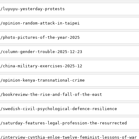
a/luyuyu-yesterday-protests
a/opinion-random-attack-in-taipei
a/photo-pictures-of-the-year-2025
a/column-gender-trouble-2025-12-23
a/china-military-exercises-2025-12
a/opinion-kenya-transnational-crime
a/bookreview-the-rise-and-fall-of-the-east
a/swedish-civil-psychological-defence-resilience
a/saturday-features-legal-profession-the-resurrected
a/interview-cynthia-enloe-twelve-feminist-lessons-of-war