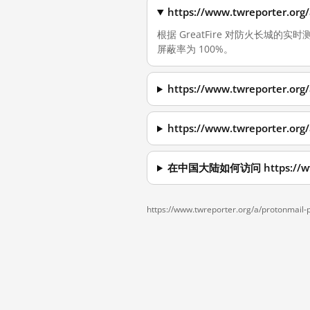
https://www.twreporter
根据 GreatFire 对防火长城的实时测量，
屏蔽率为 100%。
https://www.twreporter
https://www.twreporter.
在中国大陆如何访问 https://www.t
https://www.twreporter.org/a/protonmail-p