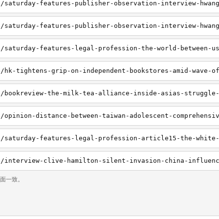
a/hk-tightens-grip-on-independent-bookstores-amid-wave-o
页面一致。