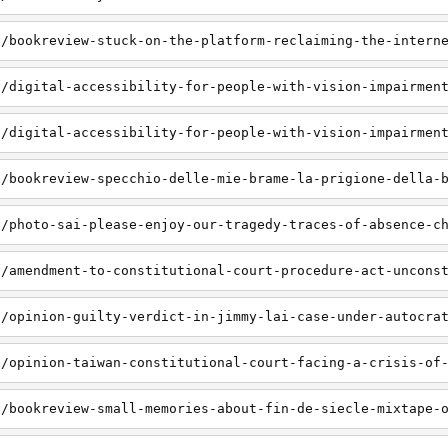
a/bookreview-stuck-on-the-platform-reclaiming-the-intern
a/digital-accessibility-for-people-with-vision-impairmen
a/digital-accessibility-for-people-with-vision-impairmen
a/bookreview-specchio-delle-mie-brame-la-prigione-della-
a/photo-sai-please-enjoy-our-tragedy-traces-of-absence-c
a/amendment-to-constitutional-court-procedure-act-uncons
a/opinion-guilty-verdict-in-jimmy-lai-case-under-autocra
a/opinion-taiwan-constitutional-court-facing-a-crisis-of