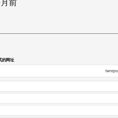
个月前
试
测试的网址
twrep