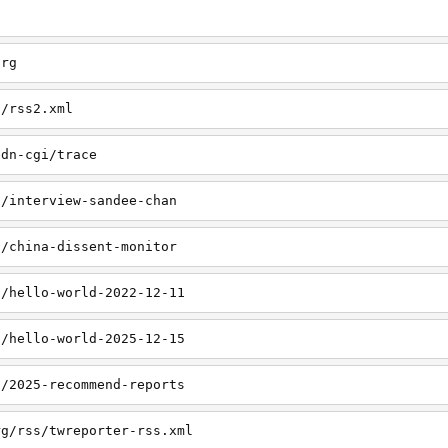
org
a/rss2.xml
cdn-cgi/trace
a/interview-sandee-chan
a/china-dissent-monitor
a/hello-world-2022-12-11
a/hello-world-2025-12-15
a/2025-recommend-reports
rg/rss/twreporter-rss.xml