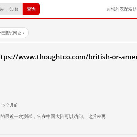
查询
封锁列表
探索
趋
 个已测试网址
→
/www.thoughtco.com/british-or-ameri
。
 · 5 个月前
 个月前）的最近一次测试，它在中国大陆可以访问。此后未再