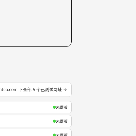
ghtco.com 下全部 5 个已测试网址 →
未屏蔽
未屏蔽
未屏蔽