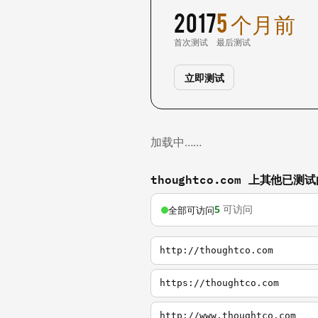
2017
5 个月前
首次测试
最后测试
立即测试
加载中……
thoughtco.com 上其他已测
5
可访问
全部可访问
http://thoughtco.com
https://thoughtco.com
http://www.thoughtco.com