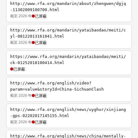
http://www.rfa.org/mandarin/about/zhengwen/dgjq
-11302009100700.html
截至 2026 年
已屏蔽
http://www.rfa.org/mandarin/yataibaodao/meiti/c
yl-08122013161041.html
截至 2026 年
已屏蔽
https://www.rfa.org/mandarin/yataibaodao/meiti/
ck-01252018100414.html
已屏蔽
http://www.rfa.org/english/video?
param=value&storyId=China-SichuanClash
截至 2026 年
已屏蔽
http://www.rfa.org/english/news/uyghur/xinjiang
-gps-02202017145155.html
截至 2026 年
已屏蔽
http://www.rfa.org/english/news/china/mentally-