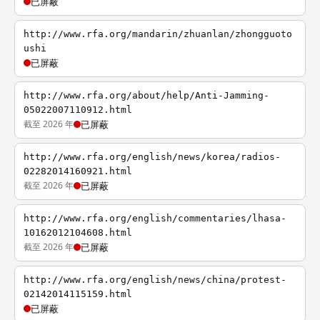
已屏蔽
http://www.rfa.org/mandarin/zhuanlan/zhongguoto
ushi
已屏蔽
http://www.rfa.org/about/help/Anti-Jamming-
05022007110912.html
截至 2026 年
已屏蔽
http://www.rfa.org/english/news/korea/radios-
02282014160921.html
截至 2026 年
已屏蔽
http://www.rfa.org/english/commentaries/lhasa-
10162012104608.html
截至 2026 年
已屏蔽
http://www.rfa.org/english/news/china/protest-
02142014115159.html
已屏蔽