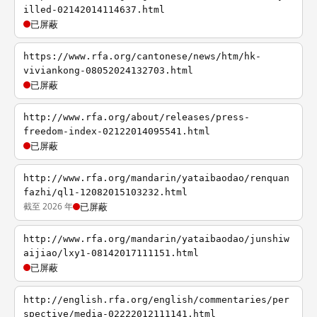
illed-02142014114637.html
已屏蔽
https://www.rfa.org/cantonese/news/htm/hk-
viviankong-08052024132703.html
已屏蔽
http://www.rfa.org/about/releases/press-
freedom-index-02122014095541.html
已屏蔽
http://www.rfa.org/mandarin/yataibaodao/renquan
fazhi/ql1-12082015103232.html
截至 2026 年
已屏蔽
http://www.rfa.org/mandarin/yataibaodao/junshiw
aijiao/lxy1-08142017111151.html
已屏蔽
http://english.rfa.org/english/commentaries/per
spective/media-02222012111141.html