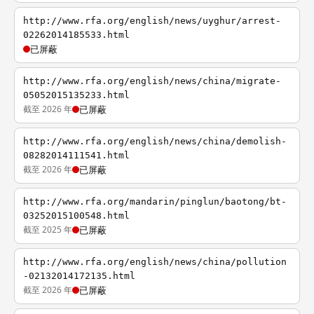
http://www.rfa.org/english/news/uyghur/arrest-
02262014185533.html
已屏蔽
http://www.rfa.org/english/news/china/migrate-
05052015135233.html
截至 2026 年
已屏蔽
http://www.rfa.org/english/news/china/demolish-
08282014111541.html
截至 2026 年
已屏蔽
http://www.rfa.org/mandarin/pinglun/baotong/bt-
03252015100548.html
截至 2025 年
已屏蔽
http://www.rfa.org/english/news/china/pollution
-02132014172135.html
截至 2026 年
已屏蔽