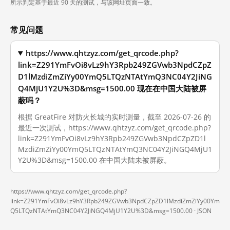
所示判定基于最近 90 天的测试，与该网址页面一致。
常见问题
https://www.qhtzyz.com/get_qrcode.php?
link=Z291YmFvOi8vLz9hY3Rpb249ZGVwb3NpdCZpZ
D1lMzdiZmZiYy00YmQ5LTQzNTAtYmQ3NC04Y2JiNG
Q4MjU1Y2U%3D&msg=1500.00 现在在中国大陆被屏
蔽吗？
根据 GreatFire 对防火长城的实时测量，截至 2026-07-26 的
最近一次测试，https://www.qhtzyz.com/get_qrcode.php?
link=Z291YmFvOi8vLz9hY3Rpb249ZGVwb3NpdCZpZD1l
MzdiZmZiYy00YmQ5LTQzNTAtYmQ3NC04Y2JiNGQ4MjU1
Y2U%3D&msg=1500.00 在中国大陆未被屏蔽。
https://www.qhtzyz.com/get_qrcode.php?
link=Z291YmFvOi8vLz9hY3Rpb249ZGVwb3NpdCZpZD1lMzdiZmZiYy00Ym
Q5LTQzNTAtYmQ3NC04Y2JiNGQ4MjU1Y2U%3D&msg=1500.00 ·
JSON