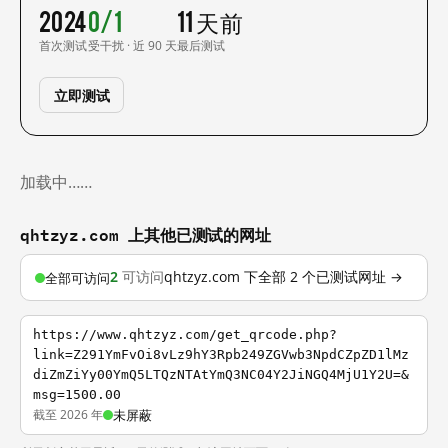
2024
0/1
11 天前
首次测试
受干扰 · 近 90 天
最后测试
立即测试
加载中……
qhtzyz.com 上其他已测试的网址
2
可访问
qhtzyz.com 下全部 2 个已测试网址 →
全部可访问
https://www.qhtzyz.com/get_qrcode.php?
link=Z291YmFvOi8vLz9hY3Rpb249ZGVwb3NpdCZpZD1lMz
diZmZiYy00YmQ5LTQzNTAtYmQ3NC04Y2JiNGQ4MjU1Y2U=&
msg=1500.00
截至 2026 年
未屏蔽