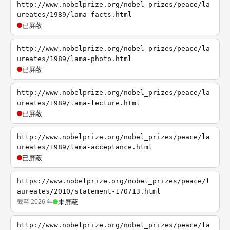
http://www.nobelprize.org/nobel_prizes/peace/la
ureates/1989/lama-facts.html
已屏蔽
http://www.nobelprize.org/nobel_prizes/peace/la
ureates/1989/lama-photo.html
已屏蔽
http://www.nobelprize.org/nobel_prizes/peace/la
ureates/1989/lama-lecture.html
已屏蔽
http://www.nobelprize.org/nobel_prizes/peace/la
ureates/1989/lama-acceptance.html
已屏蔽
https://www.nobelprize.org/nobel_prizes/peace/l
aureates/2010/statement-170713.html
截至 2026 年
未屏蔽
http://www.nobelprize.org/nobel_prizes/peace/la