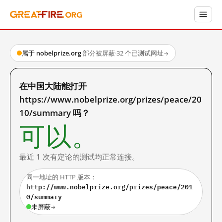
属于 nobelprize.org
·
部分被屏蔽
·
32 个已测试网址
→
在中国大陆能打开
https://www.nobelprize.org/prizes/peace/20
10/summary 吗？
可以。
最近 1 次有定论的测试均正常连接。
同一地址的 HTTP 版本：
http://www.nobelprize.org/prizes/peace/201
0/summary
未屏蔽
→