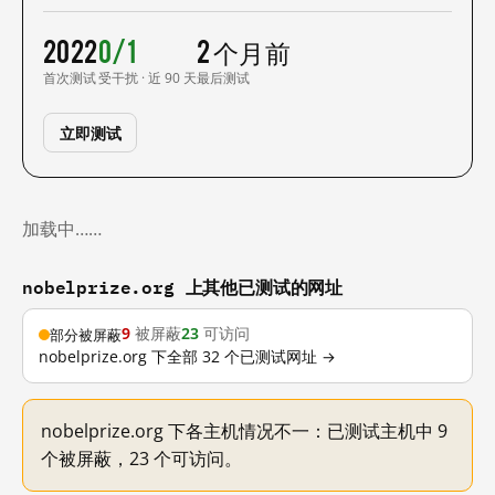
2022
0/1
2 个月前
首次测试
受干扰 · 近 90 天
最后测试
立即测试
加载中……
nobelprize.org 上其他已测试的网址
9
被屏蔽
23
可访问
部分被屏蔽
nobelprize.org 下全部 32 个已测试网址 →
nobelprize.org 下各主机情况不一：已测试主机中 9
个被屏蔽，23 个可访问。