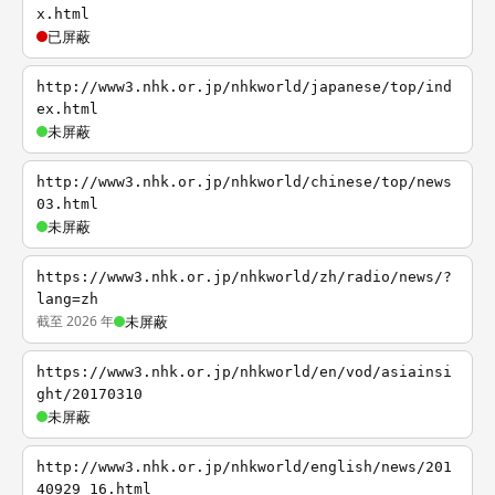
x.html
已屏蔽
http://www3.nhk.or.jp/nhkworld/japanese/top/ind
ex.html
未屏蔽
http://www3.nhk.or.jp/nhkworld/chinese/top/news
03.html
未屏蔽
https://www3.nhk.or.jp/nhkworld/zh/radio/news/?
lang=zh
截至 2026 年
未屏蔽
https://www3.nhk.or.jp/nhkworld/en/vod/asiainsi
ght/20170310
未屏蔽
http://www3.nhk.or.jp/nhkworld/english/news/201
40929_16.html