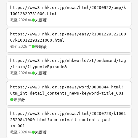
https://www3.nhk.or.jp/news/html/20200922/amp/k
10012629731000.html
截至 2026 年
未屏蔽
https://www3.nhk.or.jp/news/easy/k1001229322100
0/k10012293221000.html
截至 2026 年
未屏蔽
https://www3.nhk.or.jp/nhkworld/zt/ondemand/tag
/train/?type=tvEpisode&
截至 2026 年
未屏蔽
https://www3.nhk.or.jp/news/word/0000844.html?
utm_int=detail_contents_news-keyword-title_001
未屏蔽
https://www3.nhk.or.jp/news/html/20200723/k1001
2529841000.html?utm_int=all_contents_just-
in_001
截至 2026 年
未屏蔽