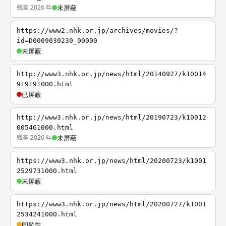
截至 2026 年
未屏蔽
https://www2.nhk.or.jp/archives/movies/?
id=D0009030230_00000
未屏蔽
http://www3.nhk.or.jp/news/html/20140927/k10014
919191000.html
已屏蔽
http://www3.nhk.or.jp/news/html/20190723/k10012
005461000.html
截至 2026 年
未屏蔽
https://www3.nhk.or.jp/news/html/20200723/k1001
2529731000.html
未屏蔽
https://www3.nhk.or.jp/news/html/20200727/k1001
2534241000.html
间歇性