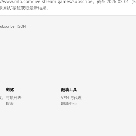
/www.mlb.com/live-stream-games/subscribe。截至 2026-
即测试”按钮获取最新结果。
ubscribe ·
JSON
浏览
翻墙工具
度。
封锁列表
VPN 与代理
探索
翻墙中心
趋势
GreatFireVPN
热门网站在中国大陆的访问状况
数据与 API
常见问题