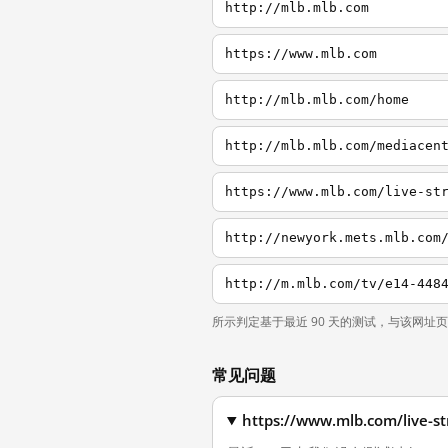
http://mlb.mlb.com
https://www.mlb.com
http://mlb.mlb.com/home
http://mlb.mlb.com/mediacen
https://www.mlb.com/live-st
http://newyork.mets.mlb.com
所示判定基于最近 90 天的测试，与该网址
常见问题
https://www.mlb.com/li