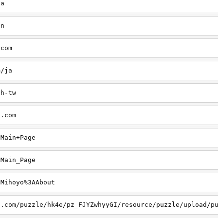
ja
en
.com
m/ja
zh-tw
o.com
/Main+Page
/Main_Page
/Mihoyo%3AAbout