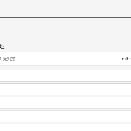
网址
1
无判定
mih