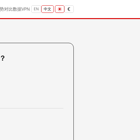
势
对比
数据
VPN
EN
中文
吗？