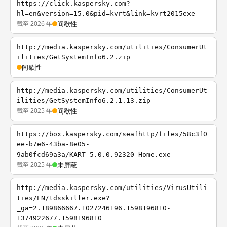
https://click.kaspersky.com?
hl=en&version=15.0&pid=kvrt&link=kvrt2015exe
截至 2026 年
间歇性
http://media.kaspersky.com/utilities/ConsumerUt
ilities/GetSystemInfo6.2.zip
间歇性
http://media.kaspersky.com/utilities/ConsumerUt
ilities/GetSystemInfo6.2.1.13.zip
截至 2025 年
间歇性
https://box.kaspersky.com/seafhttp/files/58c3f0
ee-b7e6-43ba-8e05-
9ab0fcd69a3a/KART_5.0.0.92320-Home.exe
截至 2025 年
未屏蔽
http://media.kaspersky.com/utilities/VirusUtili
ties/EN/tdsskiller.exe?
_ga=2.189866667.1027246196.1598196810-
1374922677.1598196810