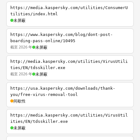
https://media.kaspersky.com/utilities/ConsumerU
tilities/index.html
未屏蔽
https://www.kaspersky.com/blog/dont-post-
boarding-pass-online/10495
截至 2026 年
未屏蔽
http://media.kaspersky.com/utilities/VirusUtili
ties/EN/tdsskiller.exe
截至 2026 年
未屏蔽
https://usa.kaspersky.com/downloads/thank-
you/free-virus-removal-tool
间歇性
https://media.kaspersky.com/utilities/VirusUtil
ities/EN/tdsskiller.exe
未屏蔽