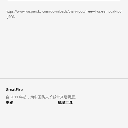
https://www.kaspersky.com/downloads/thank-you/free-virus-removal-tool
·
JSON
GreatFire
自 2011 年起，为中国防火长城带来透明度。
浏览
翻墙工具
封锁列表
VPN 与代理
探索
翻墙中心
趋势
GreatFireVPN
热门网站在中国大陆的访问状况