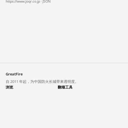
https://www.joqr.co.jp ·
JSON
GreatFire
自 2011 年起，为中国防火长城带来透明度。
浏览
翻墙工具
封锁列表
VPN 与代理
探索
翻墙中心
趋势
GreatFireVPN
热门网站在中国大陆的访问状况
数据与 API
常见问题