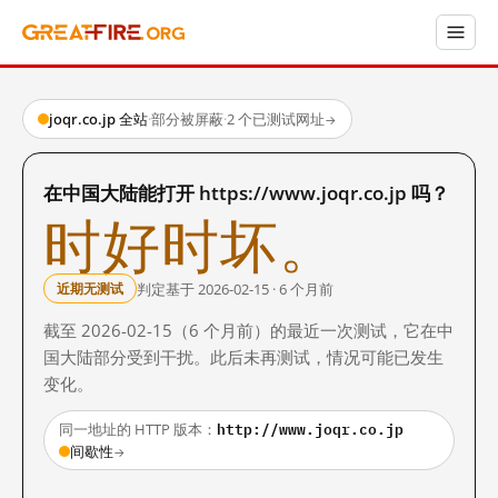
joqr.co.jp 全站
·
部分被屏蔽
·
2 个已测试网址
→
在中国大陆能打开 https://www.joqr.co.jp 吗？
时好时坏。
判定基于 2026-02-15 · 6 个月前
近期无测试
截至 2026-02-15（6 个月前）的最近一次测试，它在中
国大陆部分受到干扰。此后未再测试，情况可能已发生
变化。
http://www.joqr.co.jp
同一地址的 HTTP 版本：
间歇性
→