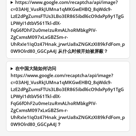
https://www.google.com/recaptcha/api/image?
c=03AHJ_VusRkJUMna1qMKGwEHBQ_8qWdc9-
LzE2dPgZumsFTUs3LBo3ER865ibdl6cO9dxPp9y1TgG
LPWyI1dtbV561Tkl-dlX-
FqG6fOhF2u0meIzuRmALhoRMbkgPIV-
ZgCxmsM097xLxGBZSm-r-
UhRxIe1IqOz47Hnak_jrwrUa8xZNGKzXI89kFdFom_p
0W9Olrd80_GGCpA4J 从什么时候开始被屏蔽？
在中国大陆如何访问
https://www.google.com/recaptcha/api/image?
c=03AHJ_VusRkJUMna1qMKGwEHBQ_8qWdc9-
LzE2dPgZumsFTUs3LBo3ER865ibdl6cO9dxPp9y1TgG
LPWyI1dtbV561Tkl-dlX-
FqG6fOhF2u0meIzuRmALhoRMbkgPIV-
ZgCxmsM097xLxGBZSm-r-
UhRxIe1IqOz47Hnak_jrwrUa8xZNGKzXI89kFdFom_p
0W9Olrd80_GGCpA4J？