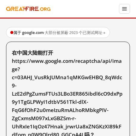
属于 google.com
·
大部分被屏蔽
·
2923 个已测试网址
→
在中国大陆能打开
https://www.google.com/recaptcha/api/ima
ge?
c=03AHJ_VusRkJUMna1qMKGwEHBQ_8qWdc
9-
LzE2dPgZumsFTUs3LBo3ER865ibdl6cO9dxPp
9y1TgGLPWyI1dtbV561Tkl-dlX-
FqG6fOhF2u0meIzuRmALhoRMbkgPIV-
ZgCxmsM097xLxGBZSm-r-
UhRxIe1IqOz47Hnak_jrwrUa8xZNGKzXI89kF
dFom_p0W9Olrd80_GGCpA4J 吗？