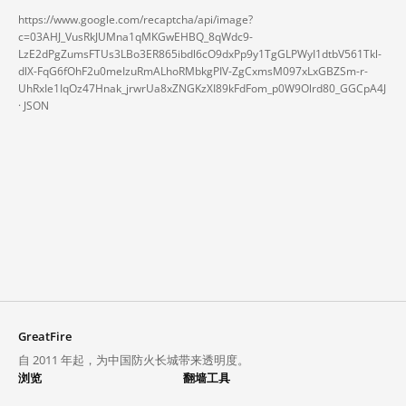
https://www.google.com/recaptcha/api/image?
c=03AHJ_VusRkJUMna1qMKGwEHBQ_8qWdc9-
LzE2dPgZumsFTUs3LBo3ER865ibdl6cO9dxPp9y1TgGLPWyI1dtbV561Tkl-
dlX-FqG6fOhF2u0meIzuRmALhoRMbkgPIV-ZgCxmsM097xLxGBZSm-r-
UhRxIe1IqOz47Hnak_jrwrUa8xZNGKzXI89kFdFom_p0W9Olrd80_GGCpA4J
·
JSON
GreatFire
自 2011 年起，为中国防火长城带来透明度。
浏览
翻墙工具
封锁列表
VPN 与代理