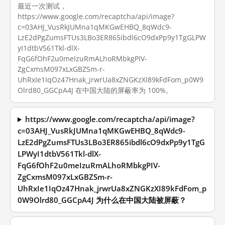
最近一次测试，
https://www.google.com/recaptcha/api/image?
c=03AHJ_VusRkJUMna1qMKGwEHBQ_8qWdc9-
LzE2dPgZumsFTUs3LBo3ER865ibdl6cO9dxPp9y1TgGLPW
yI1dtbV561Tkl-dlX-
FqG6fOhF2u0meIzuRmALhoRMbkgPIV-
ZgCxmsM097xLxGBZSm-r-
UhRxIe1IqOz47Hnak_jrwrUa8xZNGKzXI89kFdFom_p0W9
Olrd80_GGCpA4J 在中国大陆的屏蔽率为 100%。
https://www.google.com/recaptcha/api/image?
c=03AHJ_VusRkJUMna1qMKGwEHBQ_8qWdc9-
LzE2dPgZumsFTUs3LBo3ER865ibdl6cO9dxPp9y1TgG
LPWyI1dtbV561Tkl-dlX-
FqG6fOhF2u0meIzuRmALhoRMbkgPIV-
ZgCxmsM097xLxGBZSm-r-
UhRxIe1IqOz47Hnak_jrwrUa8xZNGKzXI89kFdFom_p
0W9Olrd80_GGCpA4J 为什么在中国大陆被屏蔽？