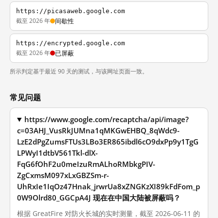
https://picasaweb.google.com
截至 2026 年
间歇性
https://encrypted.google.com
截至 2026 年
已屏蔽
所示判定基于最近 90 天的测试，与该网址页面一致。
常见问题
https://www.google.com/recaptcha/api/image?
c=03AHJ_VusRkJUMna1qMKGwEHBQ_8qWdc9-
LzE2dPgZumsFTUs3LBo3ER865ibdl6cO9dxPp9y1TgG
LPWyI1dtbV561Tkl-dlX-
FqG6fOhF2u0meIzuRmALhoRMbkgPIV-
ZgCxmsM097xLxGBZSm-r-
UhRxIe1IqOz47Hnak_jrwrUa8xZNGKzXI89kFdFom_p
0W9Olrd80_GGCpA4J 现在在中国大陆被屏蔽吗？
根据 GreatFire 对防火长城的实时测量，截至 2026-06-11 的