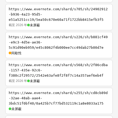
https://www.evernote.com/shard/s705/sh/24902912
-b936-4a23-95d5-
e51a5251cc19/5ea50c670e60a71f1722bb8415efb3f5
截至 2026 年
未屏蔽
https://www.evernote.com/shard/s226/sh/b881cf49
-e9c3-4d5e-ae36-
5c91d90eb959/e45c8062f4b000ee7cc49dab27b00d7e
间歇性
https://www.evernote.com/shard/s568/sh/2f86cdba
-1157-435e-92c6-
f380c2f29572/2542e63afe8f2f8f7c14a357aef6eb4f
截至 2026 年
未屏蔽
https://www.evernote.com/shard/s255/sh/cd8cb89d
-32ae-48ab-aae4-
3bdc51f0bf40/0a425b7cf77bd532119c1a8e8033a175
未屏蔽