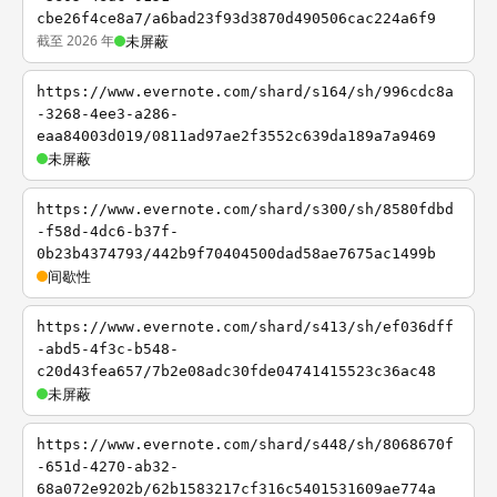
cbe26f4ce8a7/a6bad23f93d3870d490506cac224a6f9
截至 2026 年
未屏蔽
https://www.evernote.com/shard/s164/sh/996cdc8a
-3268-4ee3-a286-
eaa84003d019/0811ad97ae2f3552c639da189a7a9469
未屏蔽
https://www.evernote.com/shard/s300/sh/8580fdbd
-f58d-4dc6-b37f-
0b23b4374793/442b9f70404500dad58ae7675ac1499b
间歇性
https://www.evernote.com/shard/s413/sh/ef036dff
-abd5-4f3c-b548-
c20d43fea657/7b2e08adc30fde04741415523c36ac48
未屏蔽
https://www.evernote.com/shard/s448/sh/8068670f
-651d-4270-ab32-
68a072e9202b/62b1583217cf316c5401531609ae774a