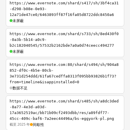
https://www.evernote.com/shard/s417/sh/3bf4ca31
-d298-b08e-0e93-
12a71de47ce0/6463893ff87f16fa05d8722ddc8450a6
未屏蔽
https://www.evernote.com/shard/s733/sh/8ed430f0
-0a3b-5b14-a0c9-
b2c182040545/57532b2162bde7a0a0d74ceecc494277
未屏蔽
https://www.evernote.com:80/shard/s494/sh/904a8
852-df0c-4b5e-80cb-
3e731d254ddd/61fa67cedffa8313f095bb93826b1f73?
from=timeline&isappinstalled=0
数据不足
https://www.evernote.com/shard/s485/sh/a8dc3ded
-8a77-4e3d-a03d-
17a3652519ac/bb71b09cf2493dbb/res/a89fdf77-
45cc-409c-baf6-7a2eec44496a/bs-eggyork-pl.png
截至 2025 年
间歇性