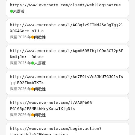
https://www.evernote.com/client/web?login=true
未屏蔽
http://www.evernote.com/l/AG8qfz9ETNdJ5aBgTgj21
XDG4Gocm_o1U_o
截至 2026 年
间歇性
http://www.evernote.com/l/AgmH6D5IbjtCDo3C72p6F
NmHjJmri-Ddsmc
截至 2025 年
未屏蔽
http://www.evernote.com/l/An7E9tvVc3JKU7GJO1vIs
jqlRD2ZbmbTKIk
截至 2026 年
间歇性
https://www.evernote.com/l/AAGPb06-
EG1G5pJF8MR4hHryXxuw1XfgDfs
截至 2026 年
间歇性
https://www.evernote.com/Login.action?
targetUrl=%2FHome.action