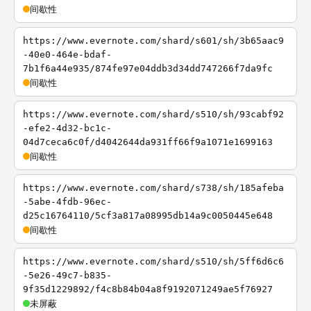
间歇性
https://www.evernote.com/shard/s601/sh/3b65aac9
-40e0-464e-bdaf-
7b1f6a44e935/874fe97e04ddb3d34dd747266f7da9fc
间歇性
https://www.evernote.com/shard/s510/sh/93cabf92
-efe2-4d32-bc1c-
04d7ceca6c0f/d4042644da931ff66f9a1071e1699163
间歇性
https://www.evernote.com/shard/s738/sh/185afeba
-5abe-4fdb-96ec-
d25c16764110/5cf3a817a08995db14a9c0050445e648
间歇性
https://www.evernote.com/shard/s510/sh/5ff6d6c6
-5e26-49c7-b835-
9f35d1229892/f4c8b84b04a8f9192071249ae5f76927
未屏蔽