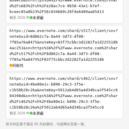
8d9ecb&sn=https%3A%2F%2Fwww.evernote.com%2Fshar
d%2Fs683%2Fsh%2Fe28ac7ce-9b58-43e1-b7ef-
bceec85a8b23%2F56c034b69c28f4e6489aa65413
截至 2026 年
未屏蔽
https://www.evernote.com/shard/s517/client/snv?
noteGuid=8d862c7a-0a44-3d73-df08-
7f85a76a8475&noteKey=83f75cbbc3d2282fa1d225518b
4ac251&sn=https%3A%2F%2Fwww.evernote.com%2Fshar
d%2Fs517%2Fsh%2F8d862c7a-0a44-3d73-df08-
7f85a76a8475%2F83f75cbbc3d2282fa1d225518b
间歇性
https://www.evernote.com/shard/s462/client/snv?
noteGuid=4be80e1c-b896-29c3-3f5e-
c1b58b28c26a&noteKey=5012ab4d65a4d34bca3f545cc6
84398d&sn=https%3A%2F%2Fwww.evernote.com%2Fshar
d%2Fs462%2Fsh%2F4be80e1c-b896-29c3-3f5e-
c1b58b28c26a%2F5012ab4d65a4d34bca3f545cc6
截至 2026 年
未屏蔽
所示判定基于最近 90 天的测试，与该网址页面一致。