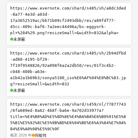
https://www.evernote.com/shard/s485/sh/a8dc3ded
-8a77-4e3d-a03d-
17a3652519ac/bb71b09cf2493dbb/res/a89fdf77-
45cc-409c-baf6-7a2eec44496a/bs-eggyork-
pl+%284%29.png?resizeSmall=&width=832&alpha=
未屏蔽
https://www.evernote.com/shard/s485/sh/2b94dfbd
-ad80-4195-bf29-
7f19f9548826/92a098f6a2a2db50/res/01f3c4b2-
c048-400b-a63e-
a1b42a1b69b3/sonya5100_iso%E6%AF%94%E8%BC%83.jp
g?resizeSmall=&width=832
未屏蔽
https://www.evernote.com/shard/s459/nl/77877743
/6fa689ed-8a62-4b8f-ba6e-9a702d33977a?
title=%E4%B8%AD%E5%8D%8E%E4%BA%BA%E6%B0%91%E5%8
5%B1%E5%92%8C%E5%9B%BD%E6%94%BE%E6%A3%84%E7%9A%
84%E9%A0%98%E5%9C%9F
截至 2026 年
间歇性