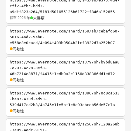
https://www.evernote.com/shard/s43/sh/e37374d4-
cff2-4fbc-bdd3-
a9dff823a264/5181d501655126b61722ff846a152655
截至 2026 年
未屏蔽
https://www.evernote.com/shard/s59/sh/cebafd60-
5616-4ad2-9ab8-
e558e8e0cacd/4e094f409b0504b2fcf3932d7a252b07
间歇性
https://www.evernote.com/shard/s379/sh/b9bd8aa8
-e293-4c28-8ef8-
46b7214e8871/f4415f1cdb0a2c1156d338366dd1e672
间歇性
https://www.evernote.com/shard/s396/sh/0c8ca533
-ba87-430d-ad93-
539d417cd2b8/4a745e1fe5bf1c8c93cbceb56de57c7a
间歇性
https://www.evernote.com/shard/s256/sh/120a268b
-3e05-4edc-9151-