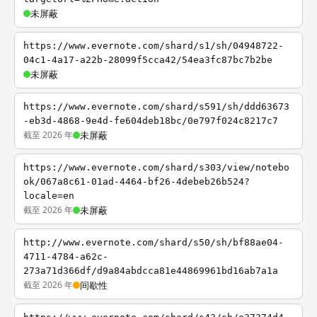
未屏蔽
https://www.evernote.com/shard/s1/sh/04948722-
04c1-4a17-a22b-28099f5cca42/54ea3fc87bc7b2be
未屏蔽
https://www.evernote.com/shard/s591/sh/ddd63673
-eb3d-4868-9e4d-fe604deb18bc/0e797f024c8217c7
截至 2026 年
未屏蔽
https://www.evernote.com/shard/s303/view/notebo
ok/067a8c61-01ad-4464-bf26-4debeb26b524?
locale=en
截至 2026 年
未屏蔽
http://www.evernote.com/shard/s50/sh/bf88ae04-
4711-4784-a62c-
273a71d366df/d9a84abdcca81e44869961bd16ab7a1a
截至 2026 年
间歇性