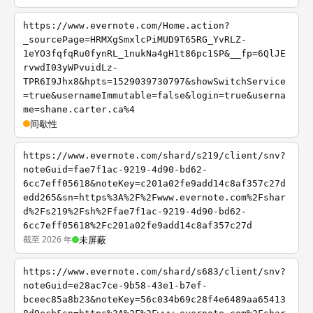
https://www.evernote.com/Home.action?
_sourcePage=HRMXgSmxlcPiMUD9T65RG_YvRLZ-
1eYO3fqfqRu0fynRL_1nukNa4gH1t86pc1SP&__fp=6QlJE
rvwdI03yWPvuidLz-
TPR6I9Jhx8&hpts=1529039730797&showSwitchService
=true&usernameImmutable=false&login=true&userna
me=shane.carter.ca%4
间歇性
https://www.evernote.com/shard/s219/client/snv?
noteGuid=fae7f1ac-9219-4d90-bd62-
6cc7eff05618&noteKey=c201a02fe9add14c8af357c27d
edd265&sn=https%3A%2F%2Fwww.evernote.com%2Fshar
d%2Fs219%2Fsh%2Ffae7f1ac-9219-4d90-bd62-
6cc7eff05618%2Fc201a02fe9add14c8af357c27d
截至 2026 年
未屏蔽
https://www.evernote.com/shard/s683/client/snv?
noteGuid=e28ac7ce-9b58-43e1-b7ef-
bceec85a8b23&noteKey=56c034b69c28f4e6489aa65413