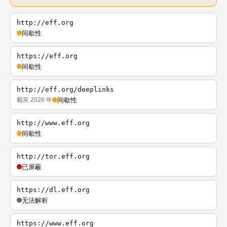
http://eff.org
间歇性
https://eff.org
间歇性
http://eff.org/deeplinks
截至 2026 年
间歇性
http://www.eff.org
间歇性
http://tor.eff.org
已屏蔽
https://dl.eff.org
无法解析
https://www.eff.org