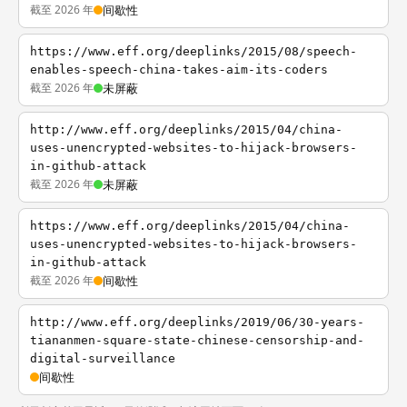
截至 2026 年
间歇性
https://www.eff.org/deeplinks/2015/08/speech-
enables-speech-china-takes-aim-its-coders
截至 2026 年
未屏蔽
http://www.eff.org/deeplinks/2015/04/china-
uses-unencrypted-websites-to-hijack-browsers-
in-github-attack
截至 2026 年
未屏蔽
https://www.eff.org/deeplinks/2015/04/china-
uses-unencrypted-websites-to-hijack-browsers-
in-github-attack
截至 2026 年
间歇性
http://www.eff.org/deeplinks/2019/06/30-years-
tiananmen-square-state-chinese-censorship-and-
digital-surveillance
间歇性