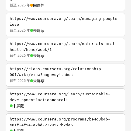
截至 2026 年
间歇性
https://www.coursera.org/learn/managing-people-
iese
截至 2026 年
未屏蔽
https://www.coursera.org/learn/materials-oral-
health/home/week/1
截至 2026 年
未屏蔽
https://class.coursera.org/relationship-
001/wiki/view?page=syllabus
截至 2026 年
未屏蔽
https://www.coursera.org/learn/sustainable-
development?action=enroll
未屏蔽
https://www.coursera.org/programs/be4d3b4b-
e81f-4f54-a2bd-2229577b2da6