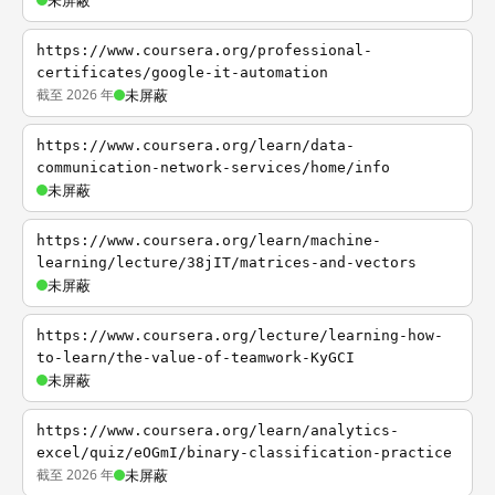
未屏蔽
https://www.coursera.org/professional-
certificates/google-it-automation
截至 2026 年
未屏蔽
https://www.coursera.org/learn/data-
communication-network-services/home/info
未屏蔽
https://www.coursera.org/learn/machine-
learning/lecture/38jIT/matrices-and-vectors
未屏蔽
https://www.coursera.org/lecture/learning-how-
to-learn/the-value-of-teamwork-KyGCI
未屏蔽
https://www.coursera.org/learn/analytics-
excel/quiz/eOGmI/binary-classification-practice
截至 2026 年
未屏蔽