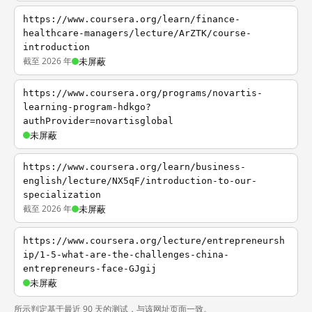
https://www.coursera.org/learn/finance-
healthcare-managers/lecture/ArZTK/course-
introduction
截至 2026 年
未屏蔽
https://www.coursera.org/programs/novartis-
learning-program-hdkgo?
authProvider=novartisglobal
未屏蔽
https://www.coursera.org/learn/business-
english/lecture/NX5qF/introduction-to-our-
specialization
截至 2026 年
未屏蔽
https://www.coursera.org/lecture/entrepreneursh
ip/1-5-what-are-the-challenges-china-
entrepreneurs-face-GJgij
未屏蔽
所示判定基于最近 90 天的测试，与该网址页面一致。