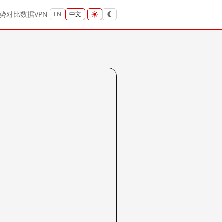
势
对比
数据
VPN
EN
中文