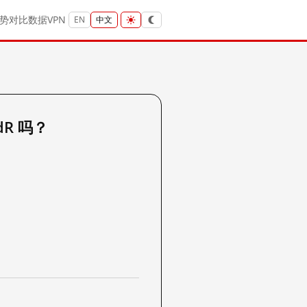
势
对比
数据
VPN
EN
中文
EdR 吗？