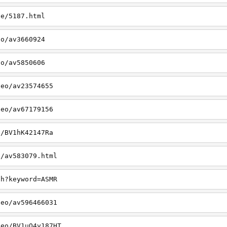
ve/5187.html
eo/av3660924
eo/av5850606
deo/av23574655
deo/av67179156
o/BV1hK42147Ra
o/av583079.html
ch?keyword=ASMR
deo/av596466031
deo/BV1uQ4y187HT