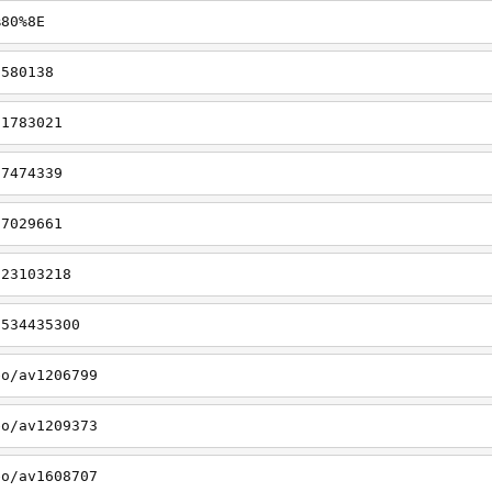
%80%8E
1580138
11783021
17474339
37029661
523103218
1534435300
eo/av1206799
eo/av1209373
eo/av1608707