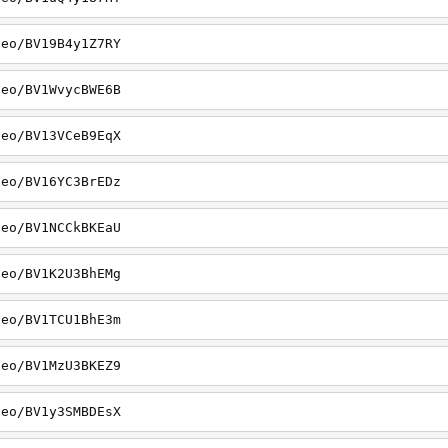
deo/BV19B4y1Z7RY
deo/BV1WvycBWE6B
deo/BV13VCeB9EqX
deo/BV16YC3BrEDz
deo/BV1NCCkBKEaU
deo/BV1K2U3BhEMg
deo/BV1TCU1BhE3m
deo/BV1MzU3BKEZ9
deo/BV1y3SMBDEsX