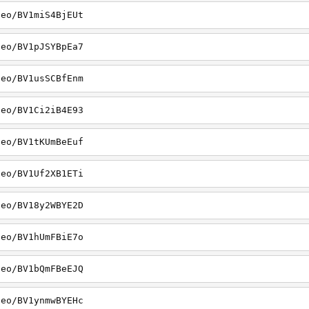
deo/BV1miS4BjEUt
deo/BV1pJSYBpEa7
deo/BV1usSCBfEnm
deo/BV1Ci2iB4E93
deo/BV1tKUmBeEuf
deo/BV1Uf2XB1ETi
deo/BV18y2WBYE2D
deo/BV1hUmFBiE7o
deo/BV1bQmFBeEJQ
deo/BV1ynmwBYEHc