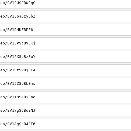
deo/BV1EUSFBWEqC
deo/BV186s6zyEbZ
deo/BV1DHUZBPE6t
deo/BV13PScBVEKj
deo/BV12XScBzEuY
deo/BV1RzSvBjEEA
deo/BV15ZSeBLEms
deo/BV1i8SkBiEne
deo/BV17gSCBuENJ
deo/BV1JgSsB4EE6