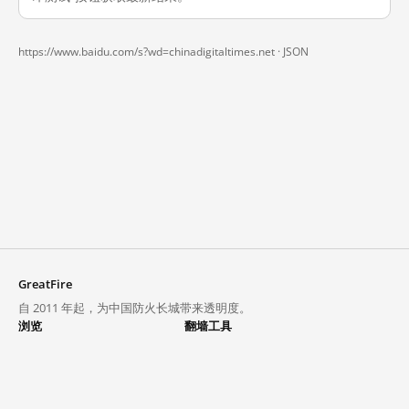
https://www.baidu.com/s?wd=chinadigitaltimes.net ·
JSON
GreatFire
自 2011 年起，为中国防火长城带来透明度。
浏览
翻墙工具
封锁列表
VPN 与代理
探索
翻墙中心
趋势
GreatFireVPN
热门网站在中国大陆的访问状况