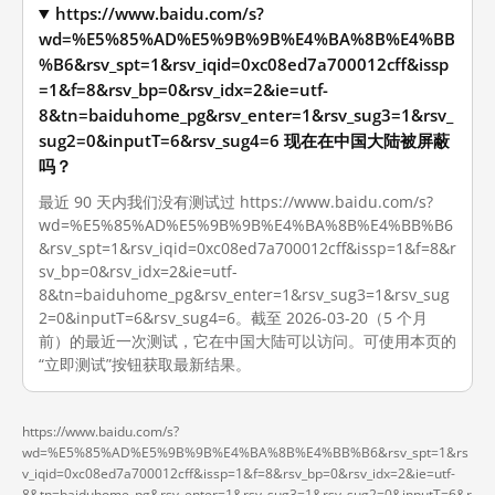
https://www.baidu.com/s?
wd=%E5%85%AD%E5%9B%9B%E4%BA%8B%E4%BB
%B6&rsv_spt=1&rsv_iqid=0xc08ed7a700012cff&issp
=1&f=8&rsv_bp=0&rsv_idx=2&ie=utf-
8&tn=baiduhome_pg&rsv_enter=1&rsv_sug3=1&rsv_
sug2=0&inputT=6&rsv_sug4=6 现在在中国大陆被屏蔽
吗？
最近 90 天内我们没有测试过 https://www.baidu.com/s?
wd=%E5%85%AD%E5%9B%9B%E4%BA%8B%E4%BB%B6
&rsv_spt=1&rsv_iqid=0xc08ed7a700012cff&issp=1&f=8&r
sv_bp=0&rsv_idx=2&ie=utf-
8&tn=baiduhome_pg&rsv_enter=1&rsv_sug3=1&rsv_sug
2=0&inputT=6&rsv_sug4=6。截至 2026-03-20（5 个月
前）的最近一次测试，它在中国大陆可以访问。可使用本页的
“立即测试”按钮获取最新结果。
https://www.baidu.com/s?
wd=%E5%85%AD%E5%9B%9B%E4%BA%8B%E4%BB%B6&rsv_spt=1&rs
v_iqid=0xc08ed7a700012cff&issp=1&f=8&rsv_bp=0&rsv_idx=2&ie=utf-
8&tn=baiduhome_pg&rsv_enter=1&rsv_sug3=1&rsv_sug2=0&inputT=6&r