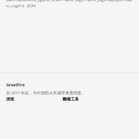
sv_sug4=6 ·
JSON
GreatFire
自 2011 年起，为中国防火长城带来透明度。
浏览
翻墙工具
封锁列表
VPN 与代理
探索
翻墙中心
趋势
GreatFireVPN
热门网站在中国大陆的访问状况
数据与 API
常见问题