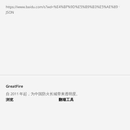
https://www.baidu.com/s?wd=%E4%BF%9D%E5%B9%B3%E5%AE%89 ·
JSON
GreatFire
自 2011 年起，为中国防火长城带来透明度。
浏览
翻墙工具
封锁列表
VPN 与代理
探索
翻墙中心
趋势
GreatFireVPN
热门网站在中国大陆的访问状况