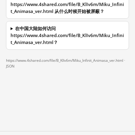
https://www.4shared.com/file/B_KlIv6m/Miku_Infini
t_Animasa_ver.html 从什么时候开始被屏蔽？
在中国大陆如何访问
https://www.4shared.com/file/B_KlIv6m/Miku_Infini
t_Animasa_ver.html？
https://www.4shared.com/file/B_KlIv6m/Miku_Infinit_Animasa_ver.html ·
JSON