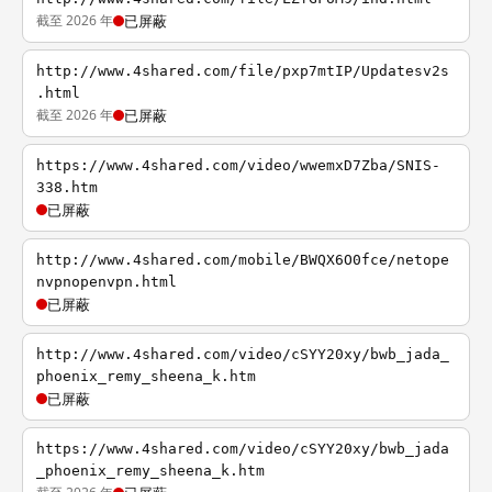
截至 2026 年
已屏蔽
http://www.4shared.com/file/pxp7mtIP/Updatesv2s
.html
截至 2026 年
已屏蔽
https://www.4shared.com/video/wwemxD7Zba/SNIS-
338.htm
已屏蔽
http://www.4shared.com/mobile/BWQX6O0fce/netope
nvpnopenvpn.html
已屏蔽
http://www.4shared.com/video/cSYY20xy/bwb_jada_
phoenix_remy_sheena_k.htm
已屏蔽
https://www.4shared.com/video/cSYY20xy/bwb_jada
_phoenix_remy_sheena_k.htm