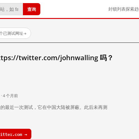
查询
封锁列表
探索
趋
0 个已测试网址
→
//twitter.com/johnwalling 吗？
。
 · 4 个月前
 个月前）的最近一次测试，它在中国大陆被屏蔽。此后未再测
itter.com →