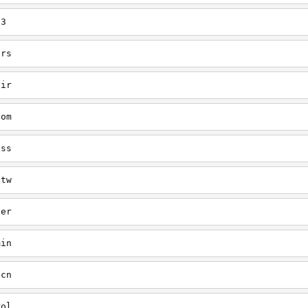
13
ars
air
com
ess
-tw
ver
min
-cn
rol