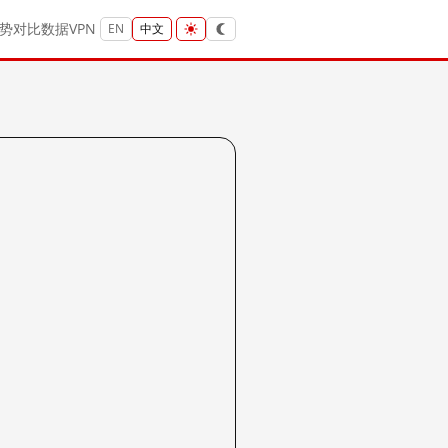
势
对比
数据
VPN
EN
中文