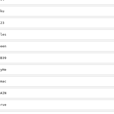
uku
123
gles
heen
CB39
ayHe
dmac
PAIN
erve