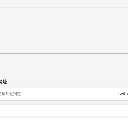
网址
受扰
5
无判定
twi