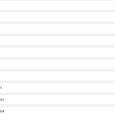
t
et
net
404