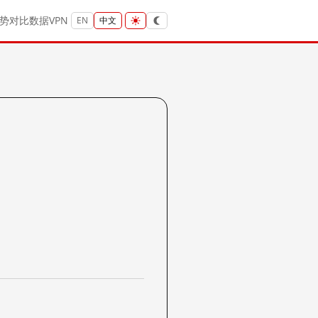
势
对比
数据
VPN
EN
中文