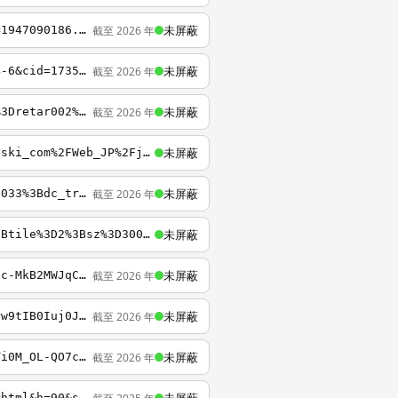
未屏蔽
截至 2026 年
https://stats.g.doubleclick.net/r/collect?v=1&aip=1&t=dc&_r=3&tid=UA-55765301-1&cid=1947090186.1465435868&jid=524568967&_v=j44&z=2136552614
未屏蔽
截至 2026 年
https://stats.g.doubleclick.net/r/collect?t=dc&aip=1&_r=3&v=1&_v=j47&tid=UA-15123064-6&cid=173537863.1483119620&jid=2029046391&_u=SGCAgEAL%7E&z=1968040444
未屏蔽
截至 2026 年
https://5471900.fls.doubleclick.net/activityi%3Bsrc%3D5471900%3Btype%3Dretar0%3Bcat%3Dretar002%3Bdc_lat%3D%3Bdc_rdid%3D%3Btag_for_child_directed_treatment%3D%3Bord%3D4585776048996.508
未屏蔽
https://ad.doubleclick.net/ddm/clk/310077845%3B134792513%3Bf?http%3A%2F%2Fwww_swarovski_com%2FWeb_JP%2Fja%2F10%2Fcategory%2F%E3%82%A2%E3%82%A6%E3%83%88%E3%83%AC%E3%83%83%E3%83%88_html=
未屏蔽
截至 2026 年
https://ad.doubleclick.net/ddm/trackclk/N1048473.290927AFFIPERF.COM/B29127665.366536033%3Bdc_trk_aid%3D557509922%3Bdc_trk_cid%3D191468887%3Bdc_lat%3D%3Bdc_rdid%3D%3Btag_for_child_directed_treatment%3D%3Btfua%3D%3Bltd%3D%3Bdc_tdv%3D1
未屏蔽
http://ad-apac.doubleclick.net/adi/linkedin.dart/home%3Boptout%3Dfalse%3Blang%3Den%3Btile%3D2%3Bsz%3D300x250%3Bv%3D6%3Bu%3D1zi5pykRBhhA9GoT1vcAV9%3Bmod%3D750%3Btitle%3Dm%3Bfunc%3Deng%3Bcoid%3D1337%3Bind%3D6%3Bcsize%3Dg%3Bocc%3D426%3Bpocc%3D12%3Bzip%3D9430
未屏蔽
截至 2026 年
http://googleads.g.doubleclick.net/aclk?sa=L&ai=CsHCGTOngU-_jCdKt8AWDx4CIAtzxw54F1L7c-MkB2MWJqC8QASDQj-oiUNequPr5_____wFg2QLIAQSpAjOPq76DUYE-qAMBqgRpT9CHdzIThJmnmLsGfFCJb8DYQ7ra7OzHYMlnJSpnd8GieRQpNxB0cwZ2OicwZxmYEQvkkG76Occ3LaXY6qKDcCA6yD-CyYFqV6D1FyGsQm
未屏蔽
截至 2026 年
http://googleads.g.doubleclick.net/aclk?sa=l&ai=C3D2woFj3U8etIMHN9AWqqoGwAZjtk_0FmIPw9tIB0Iuj0JUGEAEg_LKlJlCA2LXK-v____8BYJ8BoAGYlIjNA8gBAqkCpFYwC0PrYT6oAwHIA8EEqgR5T9DY3_FrPrA3nwDCJmTCD_26oj887xBs_cldy1AKL7f1_5UxisaDl3fvlX1_5W2zdebKA3pYiB50Avkeg_itxRrS2n
未屏蔽
截至 2026 年
https://bid.g.doubleclick.net/xbbe/creative/ad?d=APEucNXYvZTKbQgxOumBsBgHg8Hxbe3oMnTi0M_OL-QO7ce_PZ5Zfz5OpHRcZ_a_FStVeCnIxydYWoFjXTcoDxsqkJzzb2Brb3o2v4U4Kf4uiWC8dCEY_nvil7jDl781H1IKlBVP_ZTg19kCq1USBeR9YP_qp1zMv8htGiXsqP7943fd4eW2KYOuuFm_HXfLt0nSS75lwRCIk0
http://googleads.g.doubleclick.net/pagead/ads?client=ca-pub-9040491622218540&output=html&h=90&slotname=8163185087&adk=1997004767&w=728&lmt=1421657419&flash=11.6.602&url=http%3A%2F%2Fshop.bytravel.cn%2Fproduce1%2F6CB395F4718F8089.html&dt=1426679334834&bpp=