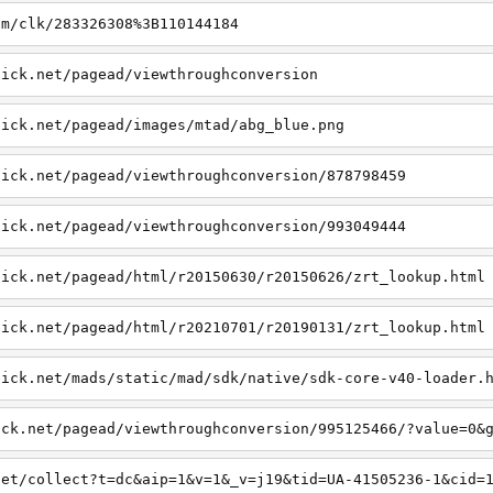
dm/clk/283326308%3B110144184
lick.net/pagead/viewthroughconversion
lick.net/pagead/images/mtad/abg_blue.png
lick.net/pagead/viewthroughconversion/878798459
lick.net/pagead/viewthroughconversion/993049444
lick.net/pagead/html/r20150630/r20150626/zrt_lookup.html
lick.net/pagead/html/r20210701/r20190131/zrt_lookup.html
lick.net/mads/static/mad/sdk/native/sdk-core-v40-loader.