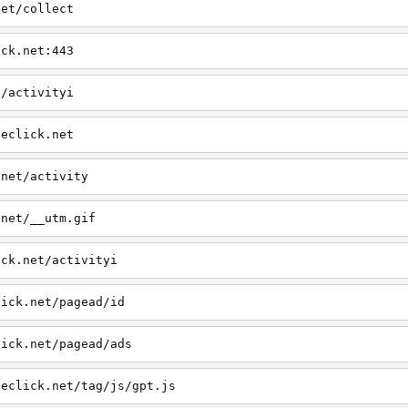
net/collect
ick.net:443
t/activityi
leclick.net
.net/activity
.net/__utm.gif
ick.net/activityi
lick.net/pagead/id
lick.net/pagead/ads
leclick.net/tag/js/gpt.js