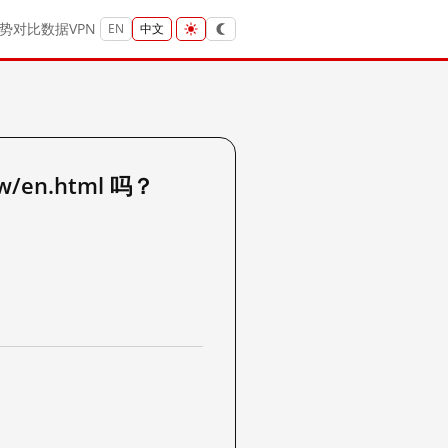
势
对比
数据
VPN
EN
中文
w/en.html 吗？