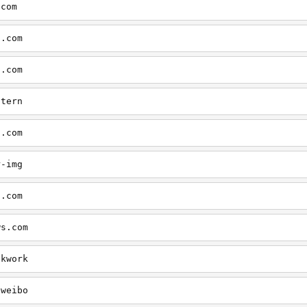
.com
s.com
s.com
ntern
s.com
r-img
s.com
ws.com
okwork
eweibo