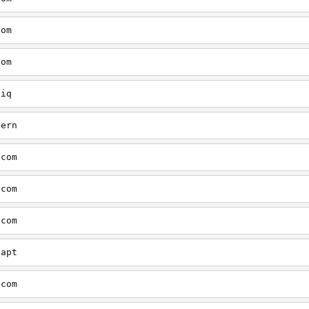
com
com
tiq
tern
.com
.com
.com
aapt
.com