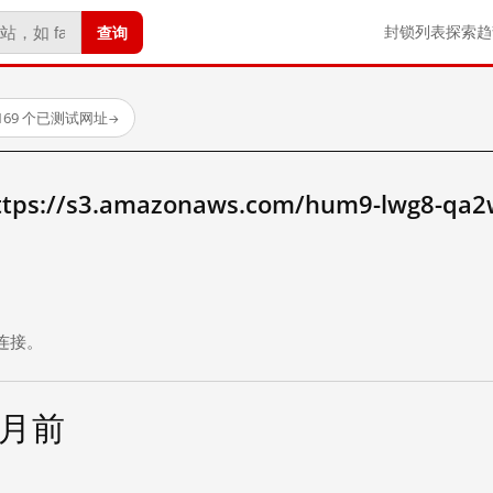
查询
封锁列表
探索
趋
169 个已测试网址
→
://s3.amazonaws.com/hum9-lwg8-qa2
。
连接。
个月前