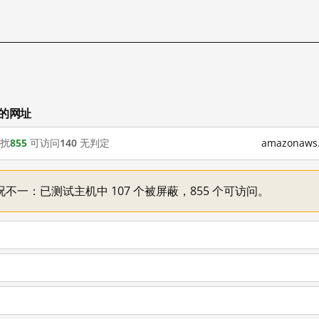
试的网址
扰
855
可访问
140
无判定
amazonaw
机情况不一：已测试主机中 107 个被屏蔽，855 个可访问。