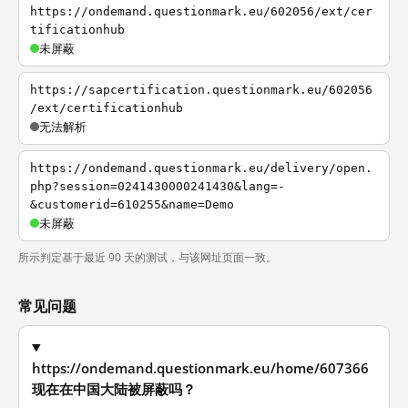
https://ondemand.questionmark.eu/602056/ext/cer
tificationhub
未屏蔽
https://sapcertification.questionmark.eu/602056
/ext/certificationhub
无法解析
https://ondemand.questionmark.eu/delivery/open.
php?session=0241430000241430&lang=-
&customerid=610255&name=Demo
未屏蔽
所示判定基于最近 90 天的测试，与该网址页面一致。
常见问题
https://ondemand.questionmark.eu/home/607366
现在在中国大陆被屏蔽吗？