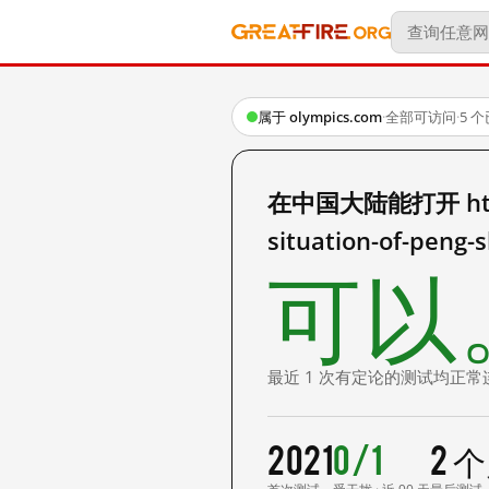
属于 olympics.com
·
全部可访问
·
5 
在中国大陆能打开 https:/
situation-of-peng
可以
最近 1 次有定论的测试均正常
2021
0/1
2 