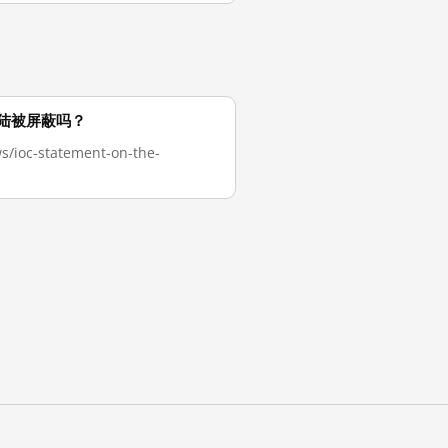
在在中国大陆被屏蔽吗？
c-statement-on-the-