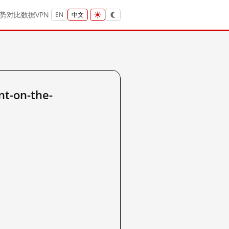
势
对比
数据
VPN
EN
中文
t-on-the-