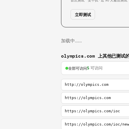
首次测试
受干扰 · 近 90 天
最后测试
立即测试
加载中……
olympics.com 上其他已测试
5
可访问
全部可访问
http://olympics.com
https://olympics.com
https://olympics.com/ioc