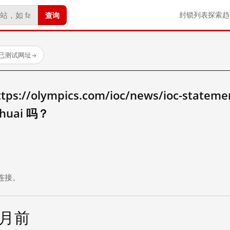
查询
封锁列表
探索
趋
个已测试网址
→
/olympics.com/ioc/news/ioc-statemen
-shuai 吗？
。
连接。
个月前