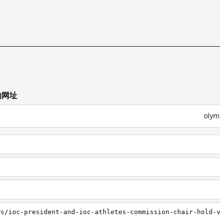
的网址
oly