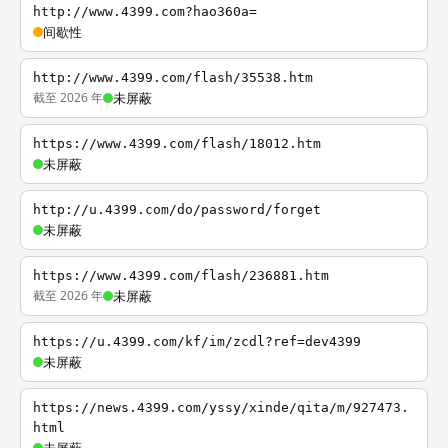
http://www.4399.com?hao360a=
间歇性
http://www.4399.com/flash/35538.htm
截至 2026 年
未屏蔽
https://www.4399.com/flash/18012.htm
未屏蔽
http://u.4399.com/do/password/forget
未屏蔽
https://www.4399.com/flash/236881.htm
截至 2026 年
未屏蔽
https://u.4399.com/kf/im/zcdl?ref=dev4399
未屏蔽
https://news.4399.com/yssy/xinde/qita/m/927473.
html