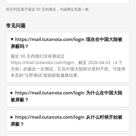
所示判定基于最近 90 天的测试，与该网址页面一致。
常见问题
https://mail.tutanota.com/login 现在在中国大陆被
屏蔽吗？
最近 90 天内我们没有测试过
https://mail.tutanota.com/login。截至 2026-04-02（4 个
月前）的最近一次测试，它在中国大陆部分受到干扰。可使用
本页的“立即测试”按钮获取最新结果。
https://mail.tutanota.com/login 为什么在中国大陆
被屏蔽？
https://mail.tutanota.com/login 从什么时候开始被
屏蔽？