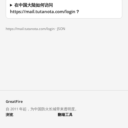
在中国大陆如何访问
https://mail.tutanota.com/login？
https://mail.tutanota.com/login ·
JSON
GreatFire
自 2011 年起，为中国防火长城带来透明度。
浏览
翻墙工具
封锁列表
VPN 与代理
探索
翻墙中心