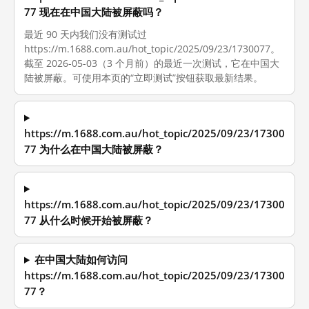
77 现在在中国大陆被屏蔽吗？
最近 90 天内我们没有测试过
https://m.1688.com.au/hot_topic/2025/09/23/1730077。
截至 2026-05-03（3 个月前）的最近一次测试，它在中国大
陆被屏蔽。可使用本页的“立即测试”按钮获取最新结果。
https://m.1688.com.au/hot_topic/2025/09/23/17300
77 为什么在中国大陆被屏蔽？
https://m.1688.com.au/hot_topic/2025/09/23/17300
77 从什么时候开始被屏蔽？
在中国大陆如何访问
https://m.1688.com.au/hot_topic/2025/09/23/17300
77？