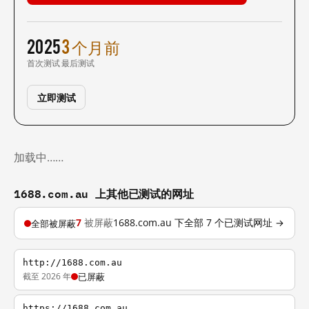
2025
3 个月前
首次测试
最后测试
立即测试
加载中……
1688.com.au 上其他已测试的网址
7
被屏蔽
1688.com.au 下全部 7 个已测试网址 →
全部被屏蔽
http://1688.com.au
截至 2026 年
已屏蔽
https://1688.com.au