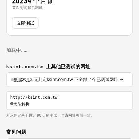
首次测试
最后测试
立即测试
加载中……
ksint.com.tw 上其他已测试的网址
2
无判定
ksint.com.tw 下全部 2 个已测试网址 →
数据不足
http://ksint.com.tw
无法解析
所示判定基于最近 90 天的测试，与该网址页面一致。
常见问题