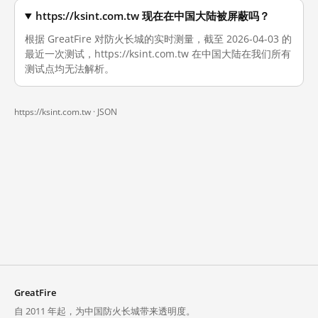
https://ksint.com.tw 现在在中国大陆被屏蔽吗？
根据 GreatFire 对防火长城的实时测量，截至 2026-04-03 的
最近一次测试，https://ksint.com.tw 在中国大陆在我们所有
测试点均无法解析。
https://ksint.com.tw ·
JSON
GreatFire
自 2011 年起，为中国防火长城带来透明度。