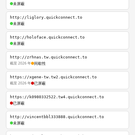
未屏蔽
http://liglory.quickconnect.to
未屏蔽
http://holoface.quickconnect.to
未屏蔽
http://zrhnas.tw.quickconnect.to
截至 2026 年
间歇性
https://xgene-tw.tw2.quickconnect.to
截至 2026 年
已屏蔽
https://k0980332522.tw4.quickconnect.to
已屏蔽
http://vincentbbl333888.quickconnect.to
未屏蔽