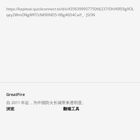
https://kapitoai.quickconnect.to/d/s/435639995775066237/OhV6RS9g9OL
qey2WmONgWFl7zNK90ND5-fiBg46D4CwY_ ·
JSON
GreatFire
自 2011 年起，为中国防火长城带来透明度。
浏览
翻墙工具
封锁列表
VPN 与代理
探索
翻墙中心
趋势
GreatFireVPN
热门网站在中国大陆的访问状况