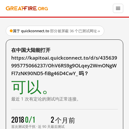
属于 quickconnect.to
·
部分被屏蔽
·
36 个已测试网址
→
在中国大陆能打开
https://kapitoai.quickconnect.to/d/s/435639
995775066237/OhV6RS9g9OLqey2WmONgW
Fl7zNK90ND5-fiBg46D4CwY_ 吗？
可以。
最近 1 次有定论的测试均正常连接。
2018
0/1
2 个月前
首次测试
受干扰 · 近 90 天
最后测试