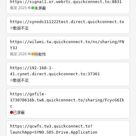
https://signal1.or.webrtc.quickconnect.to:8831
截至 2025 年
未屏蔽
https://synods111222test.direct.quickconnect.to
数据不足
https://wilwei.tw.quickconnect.to/ns/sharing/FN
Y3J
截至 2026 年
间歇性
https://192-168-1-
41.cynet.direct.quickconnect.to:37361
数据不足
https://gofile-
373070616b.tw6.quickconnect.to/sharing/FcycG6Ik
c
已屏蔽
https://qcwfs.tw3.quickconnect.to?
launchApp=SYNO.SDS.Drive.Application