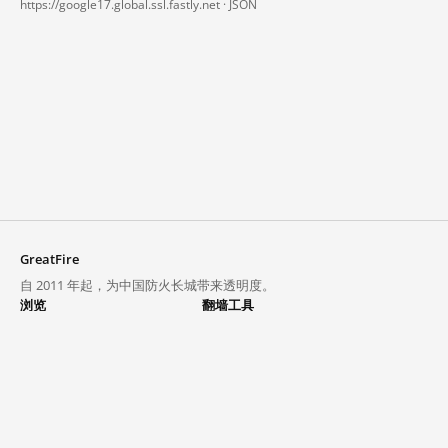
https://google17.global.ssl.fastly.net ·
JSON
GreatFire
自 2011 年起，为中国防火长城带来透明度。
浏览
翻墙工具
封锁列表
VPN 与代理
探索
翻墙中心
趋势
GreatFireVPN
热门网站在中国大陆的访问状况
数据与 API
常见问题