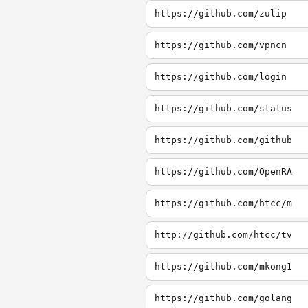
https://github.com/zulip
https://github.com/vpncn
https://github.com/login
https://github.com/status
https://github.com/github
https://github.com/OpenRA
https://github.com/htcc/m
http://github.com/htcc/tv
https://github.com/mkong1
https://github.com/golang