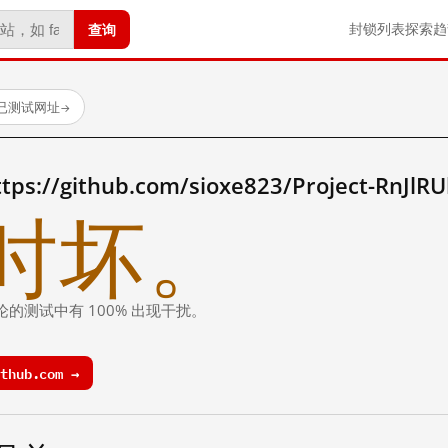
查询
封锁列表
探索
趋
个已测试网址
→
//github.com/sioxe823/Project-RnJlR
时坏。
论的测试中有 100% 出现干扰。
thub.com →