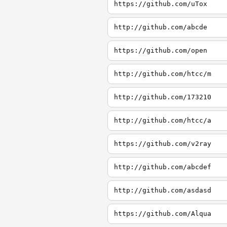
https://github.com/uTox
http://github.com/abcde
https://github.com/open
http://github.com/htcc/m
http://github.com/173210
http://github.com/htcc/a
https://github.com/v2ray
http://github.com/abcdef
http://github.com/asdasd
https://github.com/Alqua