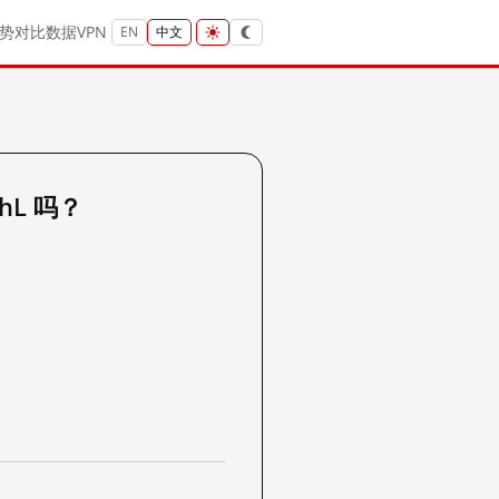
势
对比
数据
VPN
EN
中文
UhL 吗？