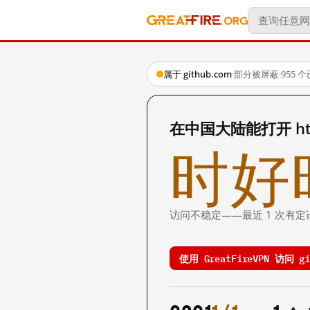
属于 github.com
·
部分被屏蔽
·
955 
在中国大陆能打开 https:
时好
访问不稳定——最近 1 次有定
使用 GreatFireVPN 访问 gi