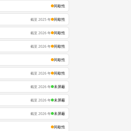
间歇性
间歇性
截至 2025 年
间歇性
截至 2026 年
间歇性
截至 2026 年
间歇性
间歇性
截至 2026 年
未屏蔽
截至 2026 年
未屏蔽
截至 2026 年
未屏蔽
截至 2026 年
间歇性