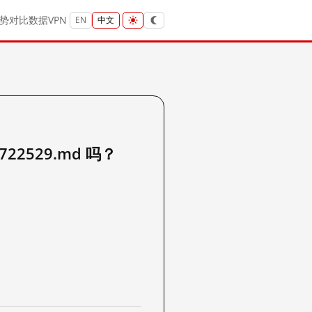
势
对比
数据
VPN
EN
中文
9/n722529.md 吗？