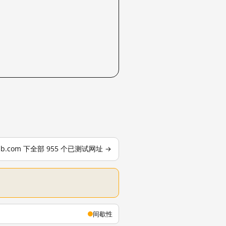
hub.com 下全部 955 个已测试网址 →
间歇性