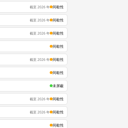
间歇性
截至 2026 年
间歇性
截至 2026 年
间歇性
截至 2026 年
间歇性
间歇性
截至 2026 年
间歇性
未屏蔽
间歇性
截至 2026 年
间歇性
截至 2026 年
间歇性