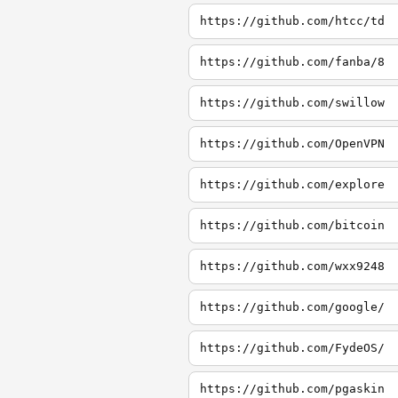
https://github.com/htcc/td
https://github.com/fanba/8
https://github.com/swillow
https://github.com/OpenVPN
https://github.com/explore
https://github.com/bitcoin
https://github.com/wxx9248
https://github.com/google/
https://github.com/FydeOS/
https://github.com/pgaskin