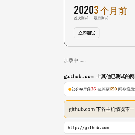
2020
3 个月前
首次测试
最后测试
立即测试
加载中……
github.com 上其他已测试的
36
被屏蔽
650
间歇性受
部分被屏蔽
github.com 下各主机情况
http://github.com