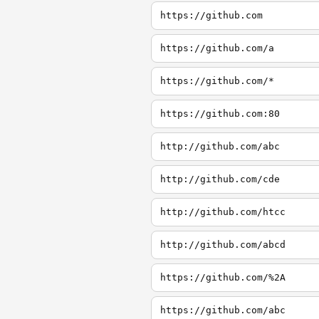
https://github.com
https://github.com/a
https://github.com/*
https://github.com:80
http://github.com/abc
http://github.com/cde
http://github.com/htcc
http://github.com/abcd
https://github.com/%2A
https://github.com/abc