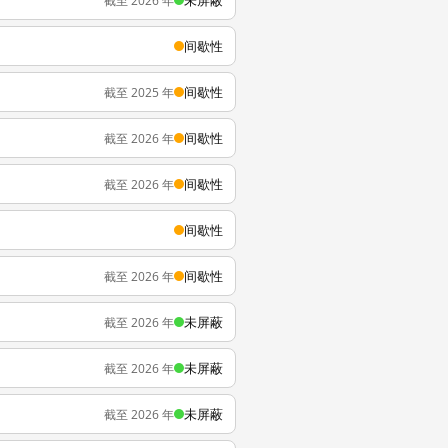
未屏蔽
截至 2026 年
间歇性
间歇性
截至 2025 年
间歇性
截至 2026 年
间歇性
截至 2026 年
间歇性
间歇性
截至 2026 年
未屏蔽
截至 2026 年
未屏蔽
截至 2026 年
未屏蔽
截至 2026 年