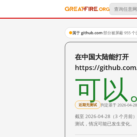
属于 github.com
·
部分被屏蔽
·
955 
在中国大陆能打开
https://github.co
可以
判定基于 2026-04-28
近期无测试
截至 2026-04-28（3
测试，情况可能已发生变化。