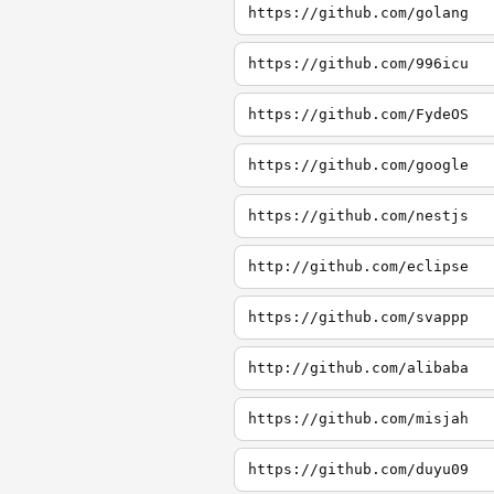
https://github.com/golang
https://github.com/996icu
https://github.com/FydeOS
https://github.com/google
https://github.com/nestjs
http://github.com/eclipse
https://github.com/svappp
http://github.com/alibaba
https://github.com/misjah
https://github.com/duyu09