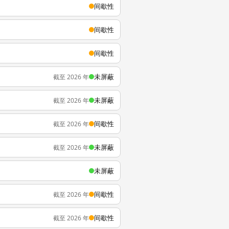
间歇性
间歇性
间歇性
未屏蔽
截至 2026 年
未屏蔽
截至 2026 年
间歇性
截至 2026 年
未屏蔽
截至 2026 年
未屏蔽
间歇性
截至 2026 年
间歇性
截至 2026 年