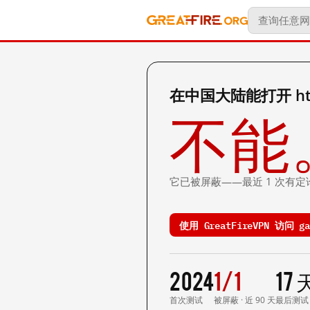
在中国大陆能打开 https
不能
它已被屏蔽——最近 1 次有定
使用 GreatFireVPN 访问 gay
2024
1/1
17
首次测试
被屏蔽 · 近 90 天
最后测试