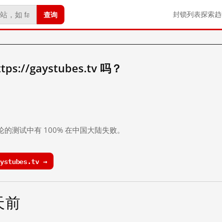
查询
封锁列表
探索
趋
://gaystubes.tv 吗？
。
论的测试中有 100% 在中国大陆失败。
stubes.tv →
 天前