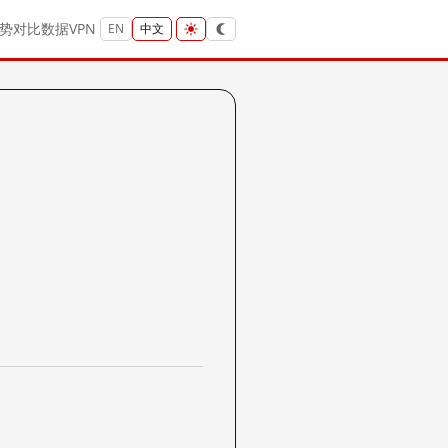
势
对比
数据
VPN
EN
中文