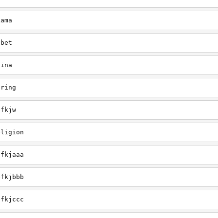
Lama
ibet
hina
pring
efkjw
eligion
efkjaaa
efkjbbb
efkjccc