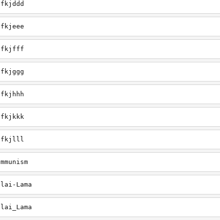
efkjddd
efkjeee
efkjfff
efkjggg
efkjhhh
efkjkkk
efkjlll
ommunism
alai-Lama
alai_Lama