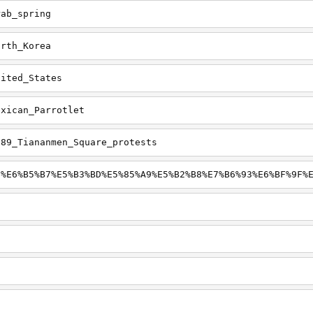
rab_spring
orth_Korea
nited_States
exican_Parrotlet
989_Tiananmen_Square_protests