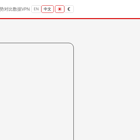
势
对比
数据
VPN
EN
中文