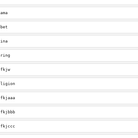
Lama
ibet
hina
pring
efkjw
eligion
efkjaaa
efkjbbb
efkjccc