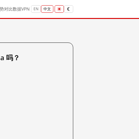
势
对比
数据
VPN
EN
中文
ama 吗？