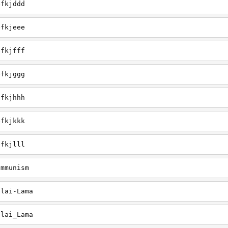
efkjddd
efkjeee
efkjfff
efkjggg
efkjhhh
efkjkkk
efkjlll
ommunism
alai-Lama
alai_Lama