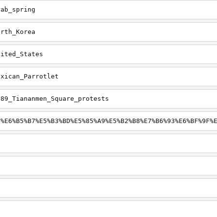
rab_spring
orth_Korea
nited_States
exican_Parrotlet
989_Tiananmen_Square_protests